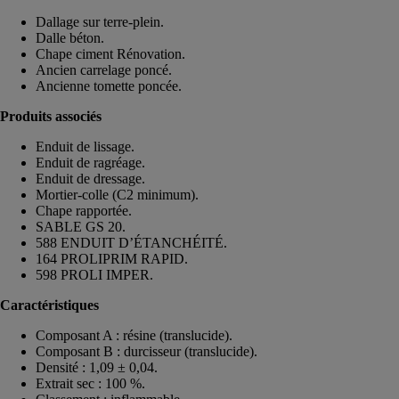
Dallage sur terre-plein.
Dalle béton.
Chape ciment Rénovation.
Ancien carrelage poncé.
Ancienne tomette poncée.
Produits associés
Enduit de lissage.
Enduit de ragréage.
Enduit de dressage.
Mortier-colle (C2 minimum).
Chape rapportée.
SABLE GS 20.
588 ENDUIT D’ÉTANCHÉITÉ.
164 PROLIPRIM RAPID.
598 PROLI IMPER.
Caractéristiques
Composant A : résine (translucide).
Composant B : durcisseur (translucide).
Densité : 1,09 ± 0,04.
Extrait sec : 100 %.