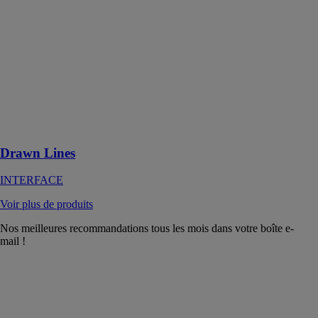
INTERFACE
Un vinyle
modulaire LVT
au design
prismatique et
aux
performances
techniques
optimales
Drawn Lines
INTERFACE
Voir plus de produits
Nos meilleures recommandations tous les mois dans votre boîte e-
mail !