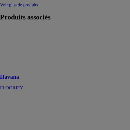
Voir plus de produits
Produits
associés
Havana
FLOORIFY
Ce sol est un
parfait équilibre
entre le charme
et le confort
moderne
Havana
FLOORIFY
REV
Industrias
Murtra
Ce rail
décoratif
présente un