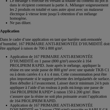
Le mélange s’effectue en versant la totalité du contenu du pot B
dans le récipient contenant la partie A. Mélanger soigneusement
les 2 produits en totalité et sans autre ajout avec un malaxeur
électrique à vitesse lente jusqu’à obtention d’un mélange
homogène.
Ne pas diluer.
Application
Dans le cadre d’une application en tant que barrière anti-remontée
d’humidité, 167 PRIMAIRE ANTI-REMONTÉE D’HUMIDITÉ doit
être appliqué à raison de 700 à 800 g/m².
Application de 167 PRIMAIRE ANTI-REMONTÉE
D’HUMIDITÉ en 1 passe (800 g/m²) associée à 164
PROLIPRIM RAPID. Juste après le mélange, appliquer la
résine en une seule passe de 800 g/m² avec une spatule TKB C1
ou à dents carrées 4 x 4 x 4 mm. Cette consommation peut être
plus importante si le support présente des irrégularités de surface.
Bien débuller à l’avancement. Laisser durcir minimum 24 h puis
appliquer à l’aide d’un rouleau à poils mi-longs une passe de
164 PROLIPRIM RAPID* à raison 150 à 200 g/m². Bien
s’assurer que la résine ne soit plus poissante avant l’application
de 164 PROLIPRIM RAPID.
Application de 167 PRIMAIRE ANTI-REMONTÉE
D’HUMIDITÉ en 2 passes (700 g/m²) associée au SABLE GS