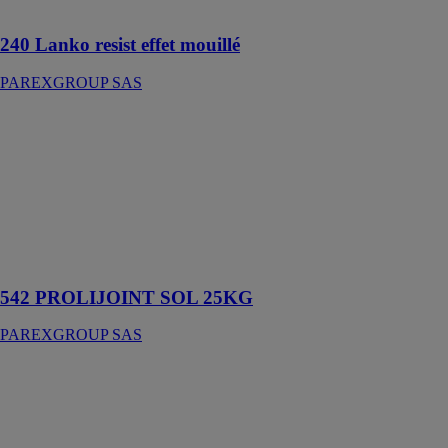
surface
240 Lanko resist effet mouillé
PAREXGROUP SAS
542
PROLIJOINT
SOL 25KG
PAREXGROUP
SAS
Joint carrelage
classique joint
sol 2 à 15 mm
542 PROLIJOINT SOL 25KG
PAREXGROUP SAS
PARMOB
20KG
PAREXGROUP
SAS