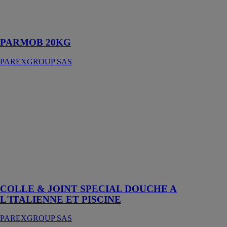
Mortier
organique de
collage
PARMOB 20KG
PAREXGROUP SAS
COLLE &
JOINT
SPECIAL
DOUCHE A
L'ITALIENNE
ET PISCINE
PAREXGROUP
SAS
Mortier-colle
amélioré
COLLE & JOINT SPECIAL DOUCHE A
L'ITALIENNE ET PISCINE
PAREXGROUP SAS