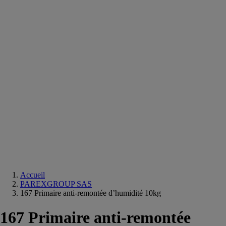
Equipements
salle
de
bain
Douche
Matériaux
salle
de
bain
Meuble
salle
de
bain
Robinetterie
Techniques
sanitaires
Accueil
PAREXGROUP SAS
167 Primaire anti-remontée d’humidité 10kg
167 Primaire anti-remontée