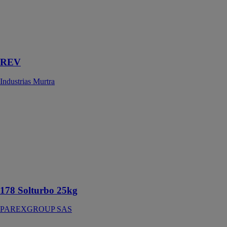
design innovant
avec deux
types de lignes,
droites et
arrondies
REV
Industrias Murtra
178 Solturbo
25kg
PAREXGROUP
SAS
Enduit de
ragréage auto-
lissant p4s r - 3
à 10 mm
178 Solturbo 25kg
PAREXGROUP SAS
Drawn Lines