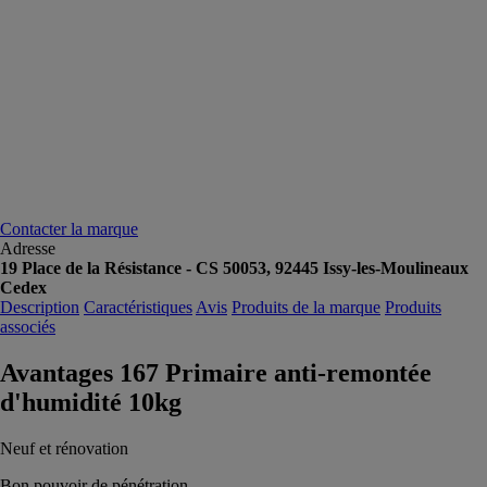
Contacter la marque
Adresse
19 Place de la Résistance - CS 50053, 92445 Issy-les-Moulineaux
Cedex
Description
Caractéristiques
Avis
Produits de la marque
Produits
associés
Avantages 167 Primaire anti-remontée
d'humidité 10kg
Neuf et rénovation
Bon pouvoir de pénétration