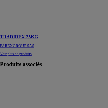
TRADIREX
25KG
PAREXGROUP
SAS
Corps d'enduit
traditionnel
TRADIREX 25KG
PAREXGROUP SAS
Voir plus de produits
Produits
associés
SO AERO -
Cadre rétro-
éclairé
CLIPSO
PRODUCTIONS
SAS
Le cadre