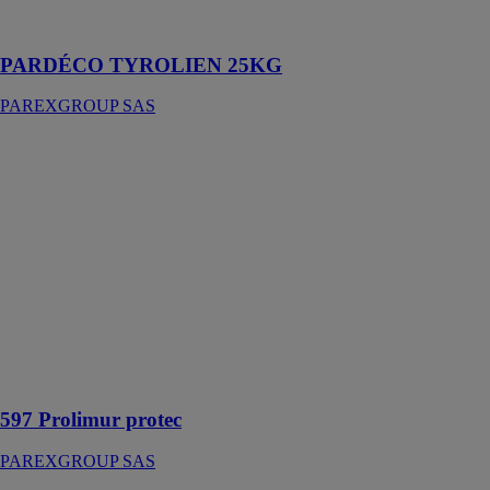
traditionnel
tyrolien
PARDÉCO TYROLIEN 25KG
PAREXGROUP SAS
597 Prolimur
protec
PAREXGROUP
SAS
Système de
protection
permet de
protéger les
supports
sensibles à l'eau
en murs et sols
sans siphon
597 Prolimur protec
PAREXGROUP SAS