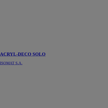
ACRYL-
DECO SOLO
ISOMAT S.A.
Base acrylique
décorative &
couche de
finition prête à
l’emploi pour
sols et murs
ACRYL-DECO SOLO
ISOMAT S.A.
LINIUS
RENSON
VENTILATION
SA
Recouvrement
de façade en
aluminium avec
accent