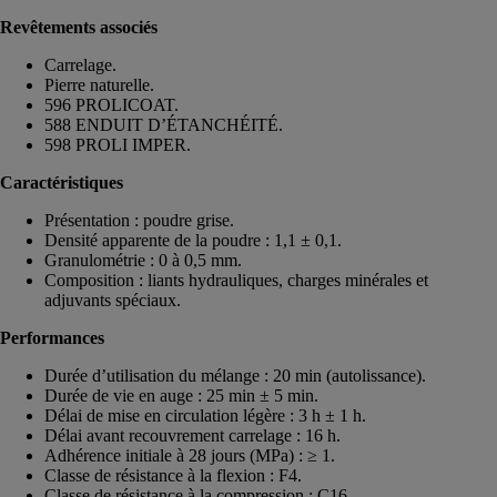
Revêtements associés
Carrelage.
Pierre naturelle.
596 PROLICOAT.
588 ENDUIT D’ÉTANCHÉITÉ.
598 PROLI IMPER.
Caractéristiques
Présentation : poudre grise.
Densité apparente de la poudre : 1,1 ± 0,1.
Granulométrie : 0 à 0,5 mm.
Composition : liants hydrauliques, charges minérales et
adjuvants spéciaux.
Performances
Durée d’utilisation du mélange : 20 min (autolissance).
Durée de vie en auge : 25 min ± 5 min.
Délai de mise en circulation légère : 3 h ± 1 h.
Délai avant recouvrement carrelage : 16 h.
Adhérence initiale à 28 jours (MPa) : ≥ 1.
Classe de résistance à la flexion : F4.
Classe de résistance à la compression : C16.