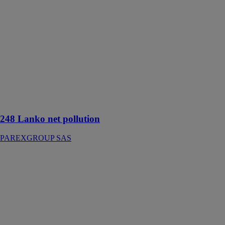
pollution
PAREXGROUP
SAS
Nettoyant
liquide destiné
au nettoyage
des façades
souillées par
l’encrassement
des résidus de
combustion
248 Lanko net pollution
PAREXGROUP SAS
PARDÉCO
TYROLIEN
25KG
PAREXGROUP
SAS
Enduit de
parement