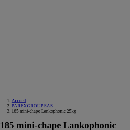
Equipements
salle
de
bain
Douche
Matériaux
salle
de
bain
Meuble
salle
de
bain
Robinetterie
Techniques
sanitaires
Accueil
PAREXGROUP SAS
185 mini-chape Lankophonic 25kg
185 mini-chape Lankophonic