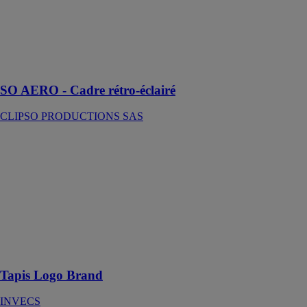
rétroéclairé est
une nouvelle
manière
d’apporter de la
lumière à vos
intérieurs
SO AERO - Cadre rétro-éclairé
CLIPSO PRODUCTIONS SAS
Tapis Logo
Brand
INVECS
Un des tapis les
plus résistants
sur le marché
avec une durée
de vie très
élevée
Tapis Logo Brand
INVECS