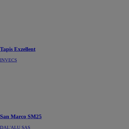
INVECS
EXZELLENT
s’utilise pour
les zones
intérieures pour
un trafic normal
à très élevé.
Tapis Exzellent
INVECS
San Marco
SM25
DAL'ALU
SAS
La gouttière
demi-ronde
traditionnelle
San Marco SM25
DAL'ALU SAS