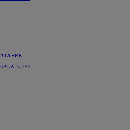
ALYSÉE
DAL'ALU
SAS
La marquise
DAL’ALU
pour un accueil
chaleureux
ALYSÉE
DAL'ALU SAS
Le mur double
isolation
universel
XELLA
THERMOPIERRE
Le mur "double
isolation"
universel
s’intègre
parfaitement