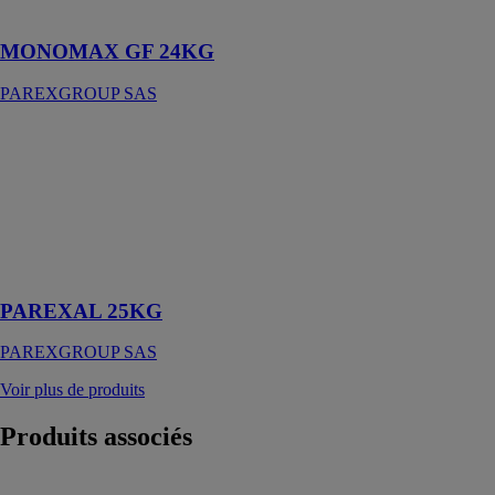
grain fin
MONOMAX GF 24KG
PAREXGROUP SAS
PAREXAL
25KG
PAREXGROUP
SAS
Enduit de
restauration à la
chaux
PAREXAL 25KG
PAREXGROUP SAS
Voir plus de produits
Produits
associés
Tapis Exzellent