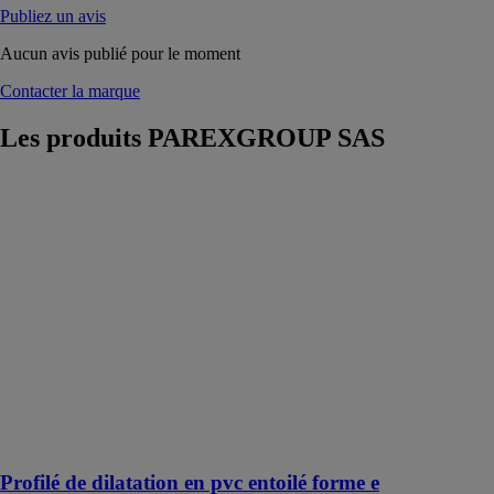
Publiez un avis
Aucun avis publié pour le moment
Contacter la marque
Les produits
PAREXGROUP SAS
Profilé de
dilatation en
pvc entoilé
forme e
PAREXGROUP
SAS
Profilés de
dilatation en
PVC entoilé,
dédiés aux
systèmes
PARISO avec
finitions minces
Profilé de dilatation en pvc entoilé forme e