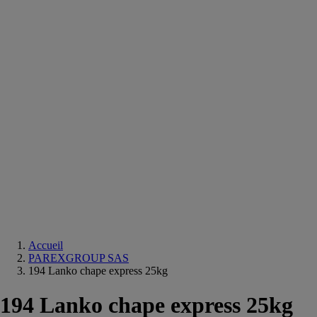
Equipements
salle
de
bain
Douche
Matériaux
salle
de
bain
Meuble
salle
de
bain
Robinetterie
Techniques
sanitaires
Accueil
PAREXGROUP SAS
194 Lanko chape express 25kg
194 Lanko chape express 25kg