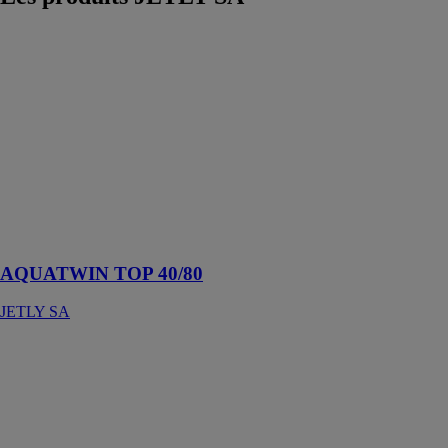
AQUATWIN
TOP 40/80
JETLY SA
Surpresseur
double pompes
couplé avec un
système de
permutation
autonome eau
de pluie/eau de
ville
AQUATWIN TOP 40/80
JETLY SA
FEKABOX
150/600
JETLY SA
Evacuation des
eaux claires ou