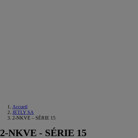
Equipements
salle
de
bain
Douche
Matériaux
salle
de
bain
Meuble
salle
de
bain
Robinetterie
Techniques
sanitaires
Accueil
JETLY SA
2-NKVE – SÉRIE 15
2-NKVE - SÉRIE 15