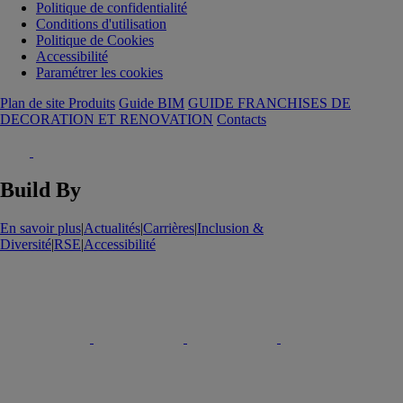
Politique de confidentialité
Conditions d'utilisation
Politique de Cookies
Accessibilité
Paramétrer les cookies
Plan de site Produits
Guide BIM
GUIDE FRANCHISES DE
DECORATION ET RENOVATION
Contacts
Build By
En savoir plus
|
Actualités
|
Carrières
|
Inclusion &
Diversité
|
RSE
|
Accessibilité