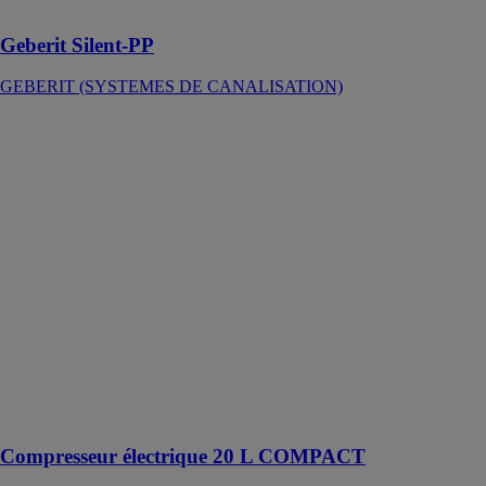
emboîter
Geberit Silent-PP
GEBERIT (SYSTEMES DE CANALISATION)
Compresseur
électrique 20 L
COMPACT
WURTH
FRANCE
Compresseur à
pistons sans
huile compact
pour une
utilisation
mobile dans les
projets
d'aménagement
intérieur et sur
les chantiers
Compresseur électrique 20 L COMPACT