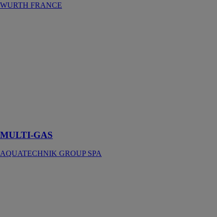
WURTH FRANCE
MULTI-GAS
AQUATECHNIK
GROUP SPA
Famille
spécialement
conçue aux
installations de
distribution de
gaz à usage
domestique et
industriel
MULTI-GAS
AQUATECHNIK GROUP SPA
2 ESYBOX
MAX
JETLY SA
Surpresseurs à
variation de