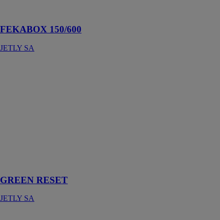
faiblement
chargées
FEKABOX 150/600
JETLY SA
GREEN
RESET
JETLY SA
Dispositif de
filtration
mécanique et
de traitement
U.V pour les
bassins
décoratifs et les
fontaines
GREEN RESET
JETLY SA
AQUABLOCK