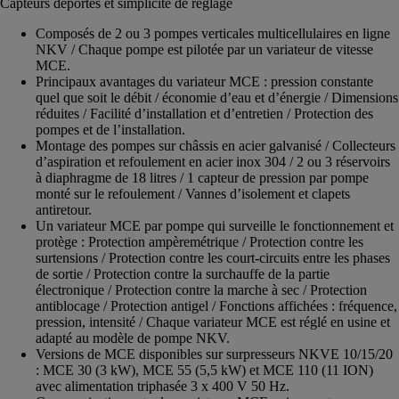
Capteurs déportés et simplicité de réglage
Composés de 2 ou 3 pompes verticales multicellulaires en ligne
NKV / Chaque pompe est pilotée par un variateur de vitesse
MCE.
Principaux avantages du variateur MCE : pression constante
quel que soit le débit / économie d’eau et d’énergie / Dimensions
réduites / Facilité d’installation et d’entretien / Protection des
pompes et de l’installation.
Montage des pompes sur châssis en acier galvanisé / Collecteurs
d’aspiration et refoulement en acier inox 304 / 2 ou 3 réservoirs
à diaphragme de 18 litres / 1 capteur de pression par pompe
monté sur le refoulement / Vannes d’isolement et clapets
antiretour.
Un variateur MCE par pompe qui surveille le fonctionnement et
protège : Protection ampèremétrique / Protection contre les
surtensions / Protection contre les court-circuits entre les phases
de sortie / Protection contre la surchauffe de la partie
électronique / Protection contre la marche à sec / Protection
antiblocage / Protection antigel / Fonctions affichées : fréquence,
pression, intensité / Chaque variateur MCE est réglé en usine et
adapté au modèle de pompe NKV.
Versions de MCE disponibles sur surpresseurs NKVE 10/15/20
: MCE 30 (3 kW), MCE 55 (5,5 kW) et MCE 110 (11 ION)
avec alimentation triphasée 3 x 400 V 50 Hz.