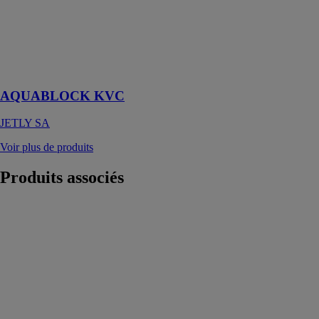
KVC
JETLY SA
Groupe de
surpression
domestique
AQUABLOCK KVC
JETLY SA
Voir plus de produits
Produits
associés
Geberit Silent-
PP
GEBERIT
(SYSTEMES
DE
CANALISATION)
Évacuation
silencieuse à