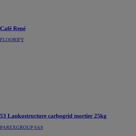
bois véritable,
avec sa couleur
naturelle et sa
texture raffinée
Café René
FLOORIFY
53
Lankostructure
carbogrid
mortier 25kg
PAREXGROUP
SAS
Mortier de
réhabilitation et
de
restructuration
53 Lankostructure carbogrid mortier 25kg
PAREXGROUP SAS