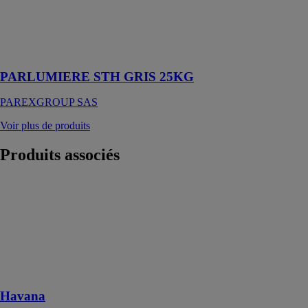
Sous-enduit
spécial
traitement de
l'humidité
PARLUMIERE STH GRIS 25KG
PAREXGROUP SAS
Voir plus de produits
Produits
associés
Havana
FLOORIFY
Ce sol est un
parfait équilibre
entre le charme
et le confort
moderne
Havana