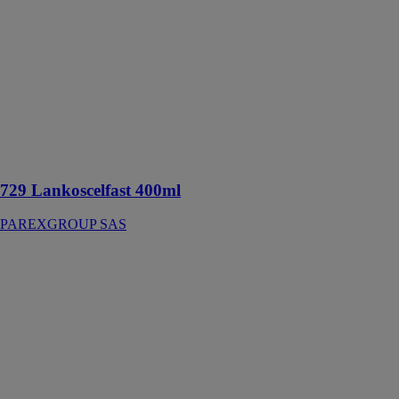
SAS
Scellement
chimique
formulée pour
répondre aux
applications de
fixation lourde
de tiges filetées
dans du béton
729 Lankoscelfast 400ml
PAREXGROUP SAS
Mortier fin
PAREXGROUP
SAS
Mortier à
maçonner prêt
à l’emploi, pour
travaux
courants de
maçonnerie