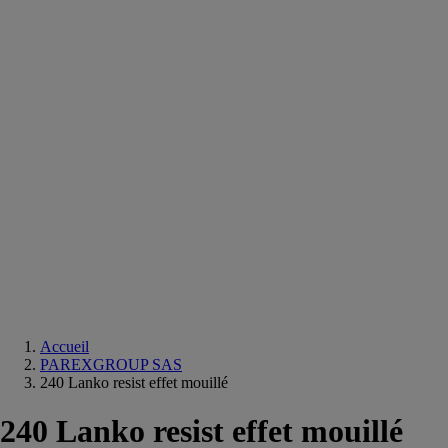
Equipements
salle
de
bain
Douche
Matériaux
salle
de
bain
Meuble
salle
de
bain
Robinetterie
Techniques
sanitaires
Accueil
PAREXGROUP SAS
240 Lanko resist effet mouillé
240 Lanko resist effet mouillé