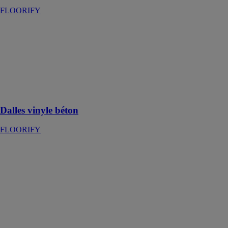
FLOORIFY
Dalles vinyle
béton
FLOORIFY
La collection
de sols en
vinyle du look
béton
Dalles vinyle béton
FLOORIFY
Café René
FLOORIFY
Café René est
un revêtement
de sol en bois
naturel qui
reproduit
l'authenticité du