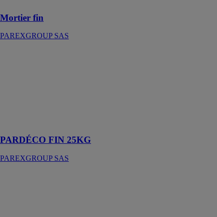
Mortier fin
PAREXGROUP SAS
PARDÉCO
FIN 25KG
PAREXGROUP
SAS
Enduit de
parement
traditionnel
grain fin
PARDÉCO FIN 25KG
PAREXGROUP SAS
PARLUMIERE
STH GRIS
25KG
PAREXGROUP
SAS