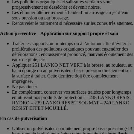
Les pollutions organiques et salissures verdâtres vont
progressivement se dessécher et devenir noires.
Les éliminer ultérieurement à l’aide d’un arrosage au jet d’eau
sous pression ou par brossage.
Renouveler le traitement si nécessaire sur les zones très atteintes.
Action préventive – Application sur support propre et sain
Traiter les supports au printemps ou à l’automne afin d’éviter la
prolifération des pollutions organiques pouvant engendrer des
détériorations : encrassement prononcé, mauvais écoulement des
eaux de pluie, etc.
Appliquer 251 LANKO NET VERT à la brosse, au rouleau, au
balai éponge ou au pulvérisateur basse pression directement sur
la surface à traiter. Cette dernière doit être complètement
imprégnée.
Ne pas rincer.
En complément, conserver vos surfaces traitées pour longtemps
en utilisant nos produits de protection : – 238 LANKO RESIST
HYDRO – 239 LANKO RESIST SOL MAT – 240 LANKO
RESIST EFFET MOUILLÉ.
En cas de pulvérisation
Utiliser un pulvérisateur parfaitement propre basse pression (< 3
bars, type de jardin) pour éviter toute formation de brouillards.