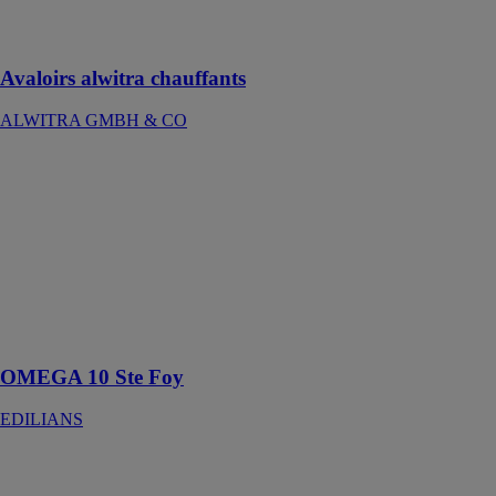
interrupteur
thermique
Avaloirs alwitra chauffants
ALWITRA GMBH & CO
OMEGA 10
Ste Foy
EDILIANS
Tuiles Terre
Cuite,
fabriquée à
partir des
meilleures
argiles
OMEGA 10 Ste Foy
EDILIANS
Bardage bois
concerto