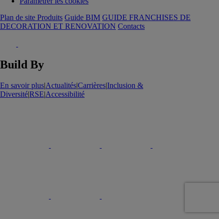
Paramétrer les cookies
Plan de site Produits
Guide BIM
GUIDE FRANCHISES DE
DECORATION ET RENOVATION
Contacts
Build By
En savoir plus
|
Actualités
|
Carrières
|
Inclusion &
Diversité
|
RSE
|
Accessibilité