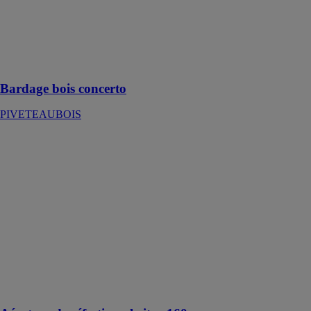
PIVETEAUBOIS
Décorer votre
façade avec
notre nouveau
bardage en bois
Bardage bois concerto
PIVETEAUBOIS
Aérateur de
réfection
alwitra 160
ALWITRA
GMBH & CO
Les aérateurs
pour toitures
terrasses font
partie des
systèmes de
produits alwitra
éprouvés