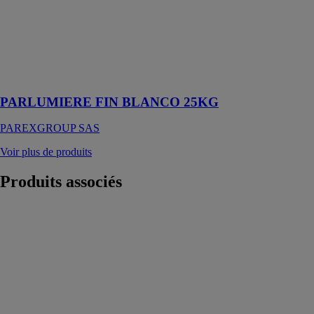
PAREXGROUP
SAS
Enduit de
parement à la
chaux - grain
fin blanco
PARLUMIERE FIN BLANCO 25KG
PAREXGROUP SAS
Voir plus de produits
Produits
associés
Avaloirs alwitra
chauffants
ALWITRA
GMBH & CO
Une plaque
chauffante en
silicone
comprenant un