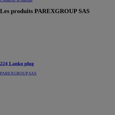
Contacter la marque
Les produits
PAREXGROUP SAS
224 Lanko
plug
PAREXGROUP
SAS
Mortier de
colmatage de
voies d’eau
224 Lanko plug
PAREXGROUP SAS
712 Lankoroad
rapidex 25kg
PAREXGROUP
SAS
Mortier de
voirie à retrait
compensé