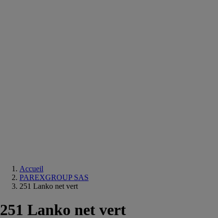
Equipements
salle
de
bain
Douche
Matériaux
salle
de
bain
Meuble
salle
de
bain
Robinetterie
Techniques
sanitaires
Accueil
PAREXGROUP SAS
251 Lanko net vert
251 Lanko net vert