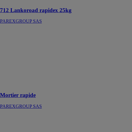
712 Lankoroad rapidex 25kg
PAREXGROUP SAS
Mortier rapide
PAREXGROUP
SAS
Mortier prêt à
gâcher idéal
pour réaliser
tous types de
petites
réparations et
de scellements
Mortier rapide
PAREXGROUP SAS
PARLUMIERE
FIN BLANCO
25KG