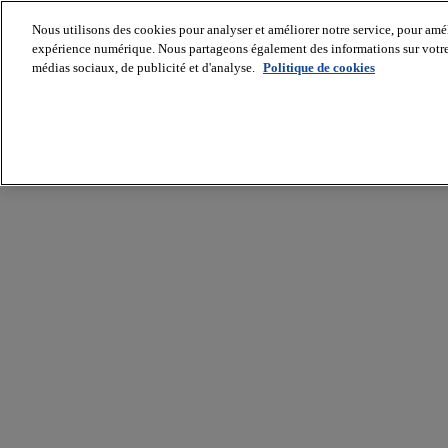
Nous utilisons des cookies pour analyser et améliorer notre service, pour améli
expérience numérique. Nous partageons également des informations sur votre u
médias sociaux, de publicité et d'analyse.
Politique de cookies
Batiradio
Articles
&
expertises
Construction
Tech,
IT,
start-
up
Génie
climatique
Gros
œuvre,
structure
et
enveloppe
Hors
site