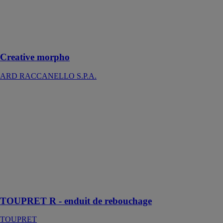
décorative à
l'eau : glaçure
décorative
métallique
polyvalente.
Creative morpho
ARD RACCANELLO S.P.A.
TOUPRET R -
enduit de
rebouchage
TOUPRET
Enduit de
rebouchage en
poudre,
intérieur, pour
application
manuelle
TOUPRET R - enduit de rebouchage
TOUPRET