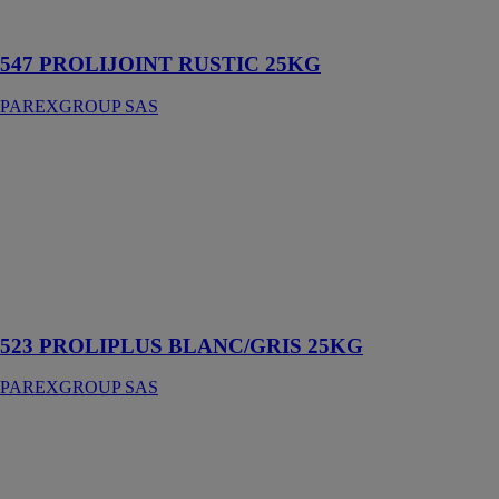
grande largeur
6 à 50 mm
547 PROLIJOINT RUSTIC 25KG
PAREXGROUP SAS
523
PROLIPLUS
BLANC/GRIS
25KG
PAREXGROUP
SAS
Mortier-colle
amélioré
523 PROLIPLUS BLANC/GRIS 25KG
PAREXGROUP SAS
739 Lankocrete
spécial 25kg
PAREXGROUP
SAS