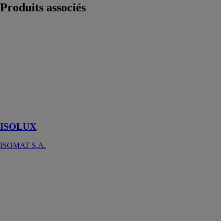
Produits
associés
ISOLUX
ISOMAT S.A.
Vernis à bois de
qualité
supérieure,
transparent et
nuances de bois
naturel
sélectionnées
ISOLUX
ISOMAT S.A.
Creative
morpho
ARD
RACCANELLO
S.P.A.
Finition