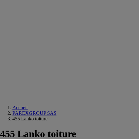
Equipements
salle
de
bain
Douche
Matériaux
salle
de
bain
Meuble
salle
de
bain
Robinetterie
Techniques
sanitaires
Accueil
PAREXGROUP SAS
455 Lanko toiture
455 Lanko toiture