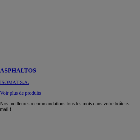
ASPHALTOS
ISOMAT S.A.
Mélange
d’asphalte
froid, prêt à
l’emploi pour
réparation de
route
instantanée
ASPHALTOS
ISOMAT S.A.
Voir plus de produits
Nos meilleures recommandations tous les mois dans votre boîte e-
mail !