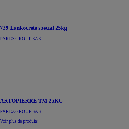
Mortier de
réhabilitation
fibré
739 Lankocrete spécial 25kg
PAREXGROUP SAS
ARTOPIERRE
TM 25KG
PAREXGROUP
SAS
Mortier de
réparation des
pierres calcaires
- 0,5 à 5 cm
ARTOPIERRE TM 25KG
PAREXGROUP SAS
Voir plus de produits