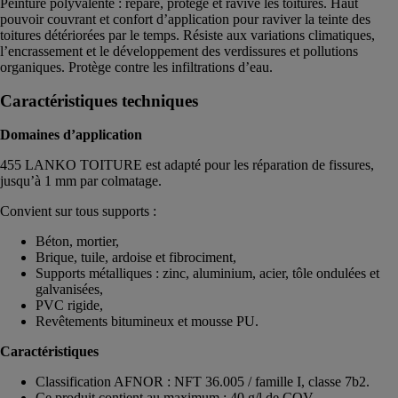
Peinture polyvalente : répare, protège et ravive les toitures. Haut
pouvoir couvrant et confort d’application pour raviver la teinte des
toitures détériorées par le temps. Résiste aux variations climatiques,
l’encrassement et le développement des verdissures et pollutions
organiques. Protège contre les infiltrations d’eau.
Caractéristiques techniques
Domaines d’application
455 LANKO TOITURE est adapté pour les réparation de fissures,
jusqu’à 1 mm par colmatage.
Convient sur tous supports :
Béton, mortier,
Brique, tuile, ardoise et fibrociment,
Supports métalliques : zinc, aluminium, acier, tôle ondulées et
galvanisées,
PVC rigide,
Revêtements bitumineux et mousse PU.
Caractéristiques
Classification AFNOR : NFT 36.005 / famille I, classe 7b2.
Ce produit contient au maximum : 40 g/l de COV.