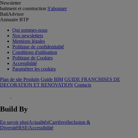
Newsletter
batiment et construction
S'abonner
BatiAdvisor
Annuaire BTP
Qui sommes-nous
Nos newsletters
Mentions légales
Politique de confidentialité
Conditions d'utilisation
Politique de Cookies
Accessibilité
Paramétrer les cookies
Plan de site Produits
Guide BIM
GUIDE FRANCHISES DE
DECORATION ET RENOVATION
Contacts
Build By
En savoir plus
|
Actualités
|
Carrières
|
Inclusion &
Diversité
|
RSE
|
Accessibilité