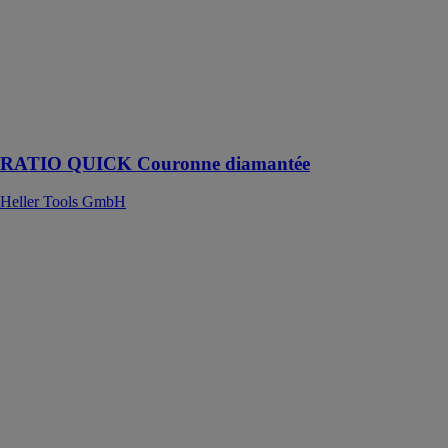
outil de perçage
qui permet une
progression de
perçage
extrême en
broyant le bord
du trou
RATIO QUICK Couronne diamantée
Heller Tools GmbH
BIONIC PRO
SDS-plus
Forets marteau
Heller Tools
GmbH
Le BIONIC
PRO SDS-plus
est un foret
marteau conçu
pour le béton et
le béton armé.