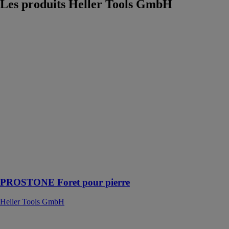
Les produits
Heller Tools GmbH
PROSTONE
Foret pour
pierre
Heller Tools
GmbH
Le ProStone est
un foret
économique
dont l'hélice de
transport à 4
spirales garantit
une évacuation
efficace de la
poussière de
perçage
PROSTONE Foret pour pierre
Heller Tools GmbH
LEWIS -
Mèches à bois