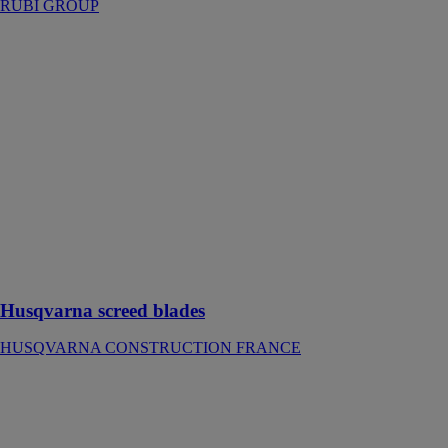
RUBI GROUP
Husqvarna
screed blades
HUSQVARNA
CONSTRUCTION
FRANCE
Profilés pour
règle à araser le
béton à
contrôle arrière
à essence
polyvalente
Husqvarna BV
30
Husqvarna screed blades
HUSQVARNA CONSTRUCTION FRANCE
Arbre trépan
easy clip
SDS42008-
EZC