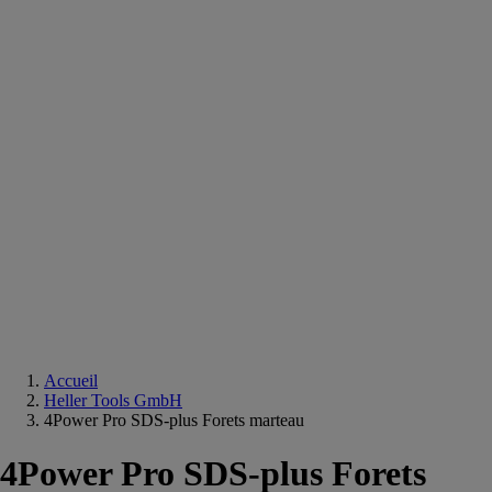
Equipements
salle
de
bain
Douche
Matériaux
salle
de
bain
Meuble
salle
de
bain
Robinetterie
Techniques
sanitaires
Accueil
Heller Tools GmbH
4Power Pro SDS-plus Forets marteau
4Power Pro SDS-plus Forets