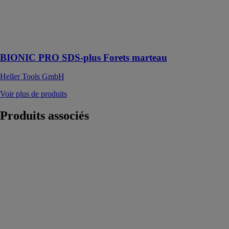
Il est doté
d’une tête
brevetée en
carbure de
tungstène
BIONIC PRO SDS-plus Forets marteau
Heller Tools GmbH
Voir plus de produits
Produits
associés
Plateformes de
stockage
ELVEDI
GMBH
Utilisation
optimale de
l'espace avec
les plateformes
de stockage
d'Elvedi