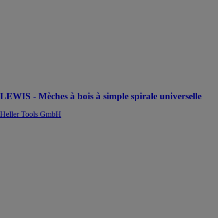
à simple spirale
universelle
Heller Tools
GmbH
Mèche à auto-
insertion pour
tous types de
bois
LEWIS - Mèches à bois à simple spirale universelle
Heller Tools GmbH
RATIO
QUICK
Couronne
diamantée
Heller Tools
GmbH
Le RATIO
QUICK
Couronne
diamanté est un