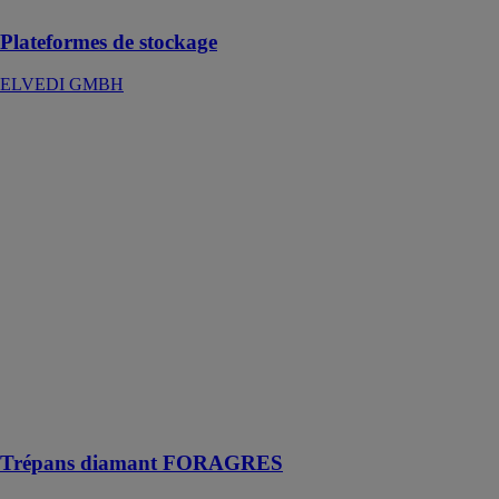
Plateformes de stockage
ELVEDI GMBH
Trépans
diamant
FORAGRES
RUBI GROUP
Les trépans
diamant
FORAGRES
sont parfaits
pour percer les
carreaux de
grès, de grès
porcelaine,
ainsi que le
granit et le
marbre
Trépans diamant FORAGRES