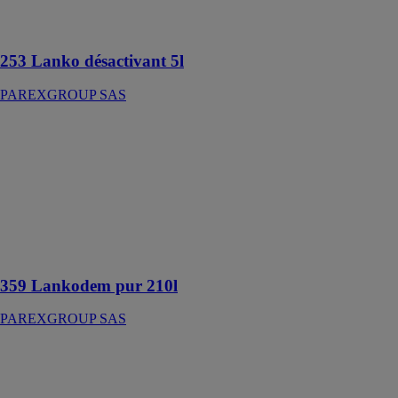
surface pour
béton
253 Lanko désactivant 5l
PAREXGROUP SAS
359 Lankodem
pur 210l
PAREXGROUP
SAS
Agent de
démoulage
différé des
bétons
359 Lankodem pur 210l
PAREXGROUP SAS
Primaire tous
supports
PAREXGROUP
SAS