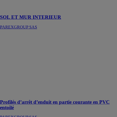
Mortier-colle
normal
SOL ET MUR INTERIEUR
PAREXGROUP SAS
Profilés d’arrêt
d’enduit en
partie courante
en PVC entoilé
PAREXGROUP
SAS
Profilés d’arrêt
d’enduit en
partie courante
en PVC entoilé
pour systèmes
PARISO
Profilés d’arrêt d’enduit en partie courante en PVC
entoilé