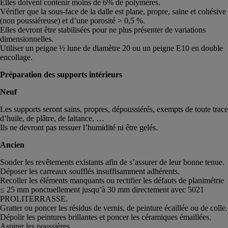
Elles doivent contenir moins de 6% de polymères.
Vérifier que la sous-face de la dalle est plane, propre, saine et cohésive
(non poussiéreuse) et d’une porosité > 0,5 %.
Elles devront être stabilisées pour ne plus présenter de variations
dimensionnelles.
Utiliser un peigne ½ lune de diamètre 20 ou un peigne E10 en double
encollage.
Préparation des supports intérieurs
Neuf
Les supports seront sains, propres, dépoussiérés, exempts de toute trace
d’huile, de plâtre, de laitance, …
Ils ne devront pas ressuer l’humidité ni être gelés.
Ancien
Sonder les revêtements existants afin de s’assurer de leur bonne tenue.
Déposer les carreaux soufflés insuffisamment adhérents.
Recoller les éléments manquants ou rectifier les défauts de planimétrie
≤ 25 mm ponctuellement jusqu’à 30 mm directement avec 5021
PROLITERRASSE.
Gratter ou poncer les résidus de vernis, de peinture écaillée ou de colle.
Dépolir les peintures brillantes et poncer les céramiques émaillées.
Aspirer les poussières.