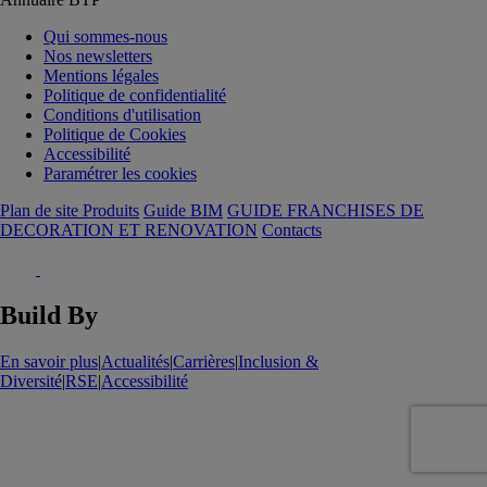
Qui sommes-nous
Nos newsletters
Mentions légales
Politique de confidentialité
Conditions d'utilisation
Politique de Cookies
Accessibilité
Paramétrer les cookies
Plan de site Produits
Guide BIM
GUIDE FRANCHISES DE
DECORATION ET RENOVATION
Contacts
Build By
En savoir plus
|
Actualités
|
Carrières
|
Inclusion &
Diversité
|
RSE
|
Accessibilité