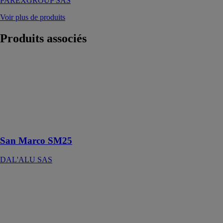
PAREXGROUP SAS
Voir plus de produits
Produits
associés
San Marco
SM25
DAL'ALU
SAS
La gouttière
demi-ronde
traditionnelle
San Marco SM25
DAL'ALU SAS
253 Lanko
désactivant 5l
PAREXGROUP
SAS
Désactivant de