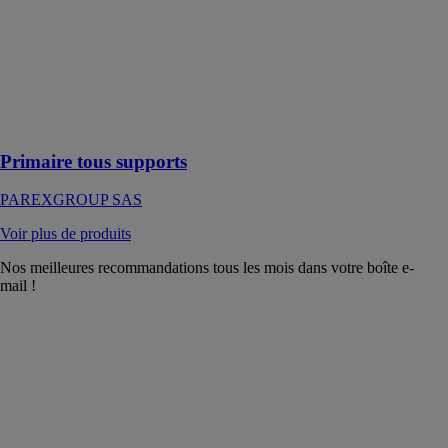
Primaire permet
de réguler la
porosité du
support et
d’améliorer son
adhérence
Primaire tous supports
PAREXGROUP SAS
Voir plus de produits
Nos meilleures recommandations tous les mois dans votre boîte e-
mail !