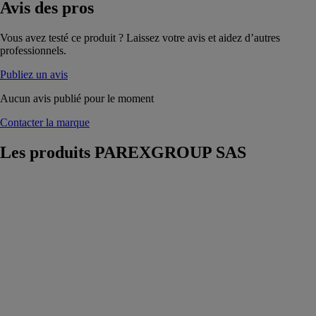
Avis
des pros
Vous avez testé ce produit ? Laissez votre avis et aidez d’autres
professionnels.
Publiez un avis
Aucun avis publié pour le moment
Contacter la marque
Les produits
PAREXGROUP SAS
553
PROLIJOINT
HR BLANC
15KG
PAREXGROUP
SAS
Joint carrelage
technique haute
résistance 2 à
15 mm