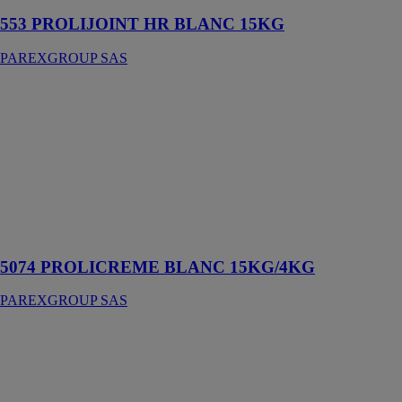
553 PROLIJOINT HR BLANC 15KG
PAREXGROUP SAS
5074
PROLICREME
BLANC
15KG/4KG
PAREXGROUP
SAS
Mortier-colle
amélioré
déformable
5074 PROLICREME BLANC 15KG/4KG
PAREXGROUP SAS
SOL ET MUR
INTERIEUR
PAREXGROUP
SAS