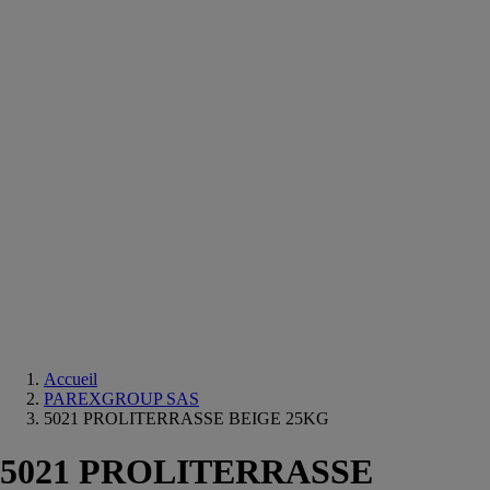
Equipements
salle
de
bain
Douche
Matériaux
salle
de
bain
Meuble
salle
de
bain
Robinetterie
Techniques
sanitaires
Accueil
PAREXGROUP SAS
5021 PROLITERRASSE BEIGE 25KG
5021 PROLITERRASSE