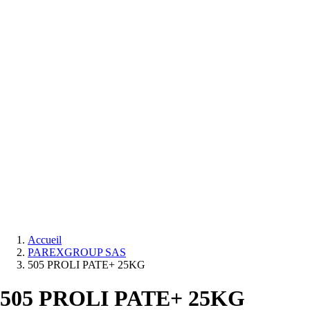
Equipements
salle
de
bain
Douche
Matériaux
salle
de
bain
Meuble
salle
de
bain
Robinetterie
Techniques
sanitaires
Accueil
PAREXGROUP SAS
505 PROLI PATE+ 25KG
505 PROLI PATE+ 25KG