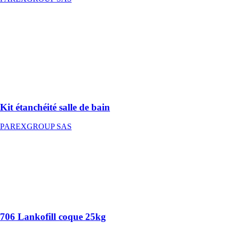
Kit étanchéité
salle de bain
PAREXGROUP
SAS
Un système
d’étanchéité
liquide (SEL)
monocomposant
Kit étanchéité salle de bain
PAREXGROUP SAS
706 Lankofill
coque 25kg
PAREXGROUP
SAS
Coulis
d'injection
706 Lankofill coque 25kg