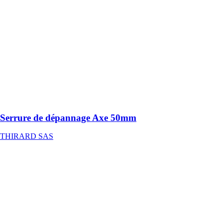
Serrure de
dépannage Axe
50mm
THIRARD
SAS
Serrure de
dépannage Axe
50mm pour
serrure à
encastrer
multipoints
Serrure de dépannage Axe 50mm
THIRARD SAS
HBS-200®
RUBAN
ADHÉSIF
GRIFFON
Ruban adhésif
et élastique
pour rendre