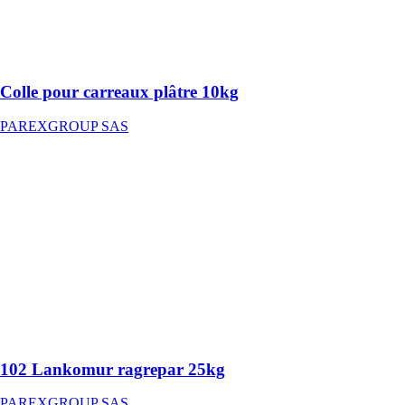
carreaux de
plâtre et à la
réalisation des
joints
Colle pour carreaux plâtre 10kg
PAREXGROUP SAS
102 Lankomur
ragrepar 25kg
PAREXGROUP
SAS
Ragréage mural
en pâte destiné
au rattrapage de
planimétrie et
au débullage
des voiles en
béton
102 Lankomur ragrepar 25kg
PAREXGROUP SAS