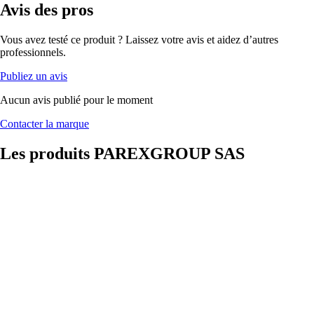
Avis
des pros
Vous avez testé ce produit ? Laissez votre avis et aidez d’autres
professionnels.
Publiez un avis
Aucun avis publié pour le moment
Contacter la marque
Les produits
PAREXGROUP SAS
Colle pour
carreaux plâtre
10kg
PAREXGROUP
SAS
Colle en
poudre
indispensable
aux montages
de cloisons en