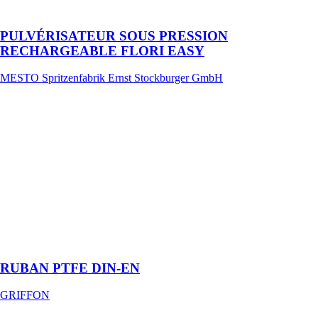
ergonomique
PULVÉRISATEUR SOUS PRESSION
RECHARGEABLE FLORI EASY
MESTO Spritzenfabrik Ernst Stockburger GmbH
RUBAN PTFE
DIN-EN
GRIFFON
Ruban en
P.T.F.E. pour
étancher des
raccords filetés
métalliques et
plastiques.
Avec EN-751-
3 FRP.
RUBAN PTFE DIN-EN
GRIFFON