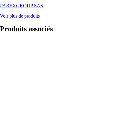
PAREXGROUP SAS
Voir plus de produits
Produits
associés
PULVÉRISATEUR
SOUS
PRESSION
RECHARGEABLE
FLORI EASY
MESTO
Spritzenfabrik
Ernst
Stockburger
GmbH
5 l, avec x4
batteries
C/HR14 et
chargeur, joints
NBR, buse à
cône creux,
soupape d'arrêt