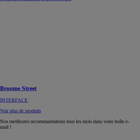
Broome Street
INTERFACE
Broome
Street™
reprend le motif
de pierre
circulaire de
Mercer
Street™, et
ajoute des
accents colorés
et lumineux
Broome Street
INTERFACE
Voir plus de produits
Nos meilleures recommandations tous les mois dans votre boîte e-
mail !