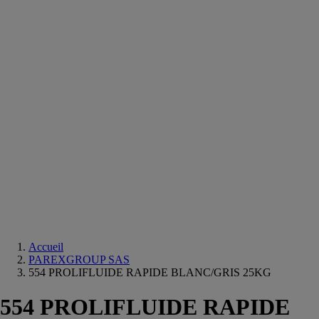
Equipements
salle
de
bain
Douche
Matériaux
salle
de
bain
Meuble
salle
de
bain
Robinetterie
Techniques
sanitaires
Accueil
PAREXGROUP SAS
554 PROLIFLUIDE RAPIDE BLANC/GRIS 25KG
554 PROLIFLUIDE RAPIDE