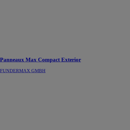
FUNDERMAX
GMBH
Des panneaux
stratifiés haute
pression (HPL)
thermodurcissables
conformes à la
norme EN 438-
6, type EDF
Panneaux Max Compact Exterior
FUNDERMAX GMBH
SO AERO -
SO AeroSilent
& Light
CLIPSO
PRODUCTIONS
SAS
Combinez
acoustique et
lumière dans un