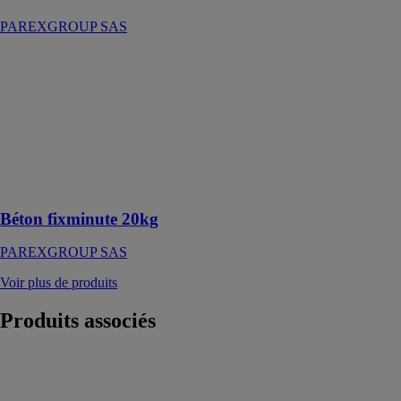
PAREXGROUP SAS
Béton
fixminute 20kg
PAREXGROUP
SAS
Béton idéal
pour tous types
de scellements
verticaux
Béton fixminute 20kg
PAREXGROUP SAS
Voir plus de produits
Produits
associés
Panneaux Max
Compact
Exterior