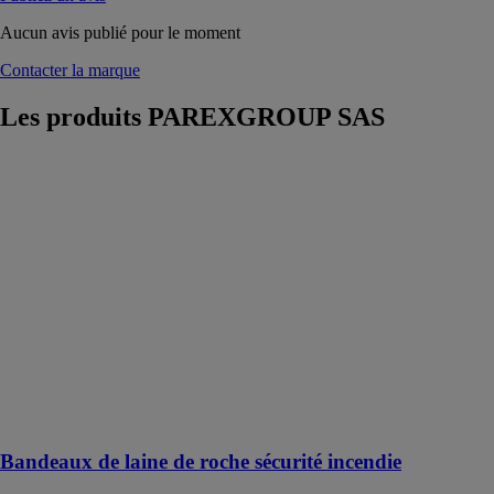
Aucun avis publié pour le moment
Contacter la marque
Les produits
PAREXGROUP SAS
Bandeaux de
laine de roche
sécurité
incendie
PAREXGROUP
SAS
Bande isolante
en laine de
roche utilisée
comme
protection
incendie en
façade
Bandeaux de laine de roche sécurité incendie