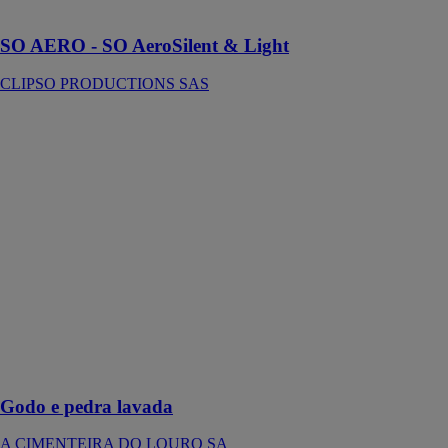
seul cadre !
SO AERO - SO AeroSilent & Light
CLIPSO PRODUCTIONS SAS
Godo e pedra
lavada
A
CIMENTEIRA
DO LOURO
SA
Ces pavements
sont fabriqués à
partir des
granulats de
pierres
naturelles pour
l'extérieur et
l'intérieur
Godo e pedra lavada
A CIMENTEIRA DO LOURO SA