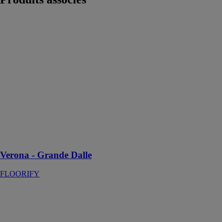
Verona -
Grande Dalle
FLOORIFY
Choisissez
Verona F023 si
vous souhaitez
transformer
votre maison
avec une gaieté
ludique sans
sacrifier la
commodité et la
durabilité
Verona - Grande Dalle
FLOORIFY
Primaire tous
supports
PAREXGROUP
SAS