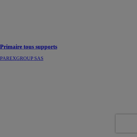
Primaire permet
de réguler la
porosité du
support et
d’améliorer son
adhérence
Primaire tous supports
PAREXGROUP SAS
Plâtre de paris
10kg
PAREXGROUP
SAS
Plâtre pour tous
les chantiers où
une résistance
mécanique
élevée est
souhaitée en
maçonnerie
intérieure