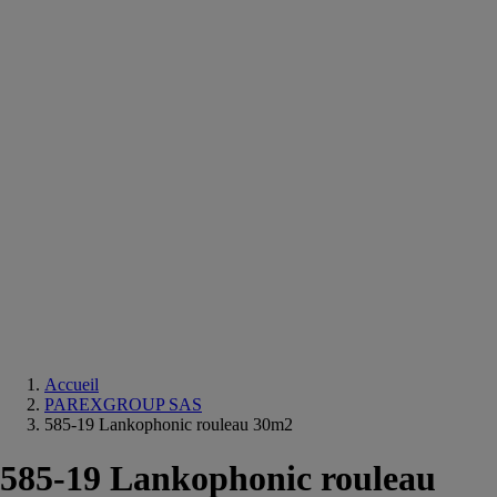
Equipements
salle
de
bain
Douche
Matériaux
salle
de
bain
Meuble
salle
de
bain
Robinetterie
Techniques
sanitaires
Accueil
PAREXGROUP SAS
585-19 Lankophonic rouleau 30m2
585-19 Lankophonic rouleau