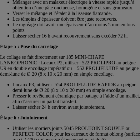
Mélanger avec un malaxeur électrique à vitesse rapide jusqu’à
obtention d’une pâte onctueuse, homogène et sans grumeaux.
Verser le mélange et l’étaler à la lisseuse flamande.
Les témoins d’épaisseur doivent être juste recouverts.
Le ragréage doit avoir une épaisseur d’au moins 5 mm en tous
points.
Laisser sécher 16 h avant recouvrement sans excéder 72 h.
Étape 5 : Pose du carrelage
Le collage se fait directement sur 185 MINI-CHAPE
LANKOPHONIC : Locaux P2, utiliser : 522 PROLIPRO au peigne
U9 en double encollage impératif ou – 552 PROLIFLUIDE au peigne
demi-lune de Ø 20 (8 x 10 x 20 mm) en simple encollage.
Locaux P3, utiliser : 554 PROLIFLUIDE RAPIDE au peigne
demi-lune de Ø 20 (8 x 10 x 20 mm) en simple encollage.
Presser le revêtement céramique par battage à l’aide d’un maillet,
afin d’assurer un parfait transfert.
Laisser sécher 24 h environ avant jointoiement.
Étape 6 : Jointoiement
Utiliser les mortiers joints 5045 PROLIJOINT SOUPLE ou
PERFECT COLOR pour les carreaux de format oblong (surface
maxi 2 400 cm² avec un élancement maxi de 6).