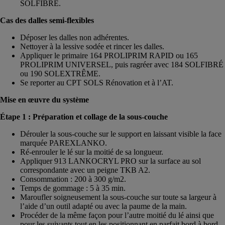
SOLFIBRÉ.
Cas des dalles semi-flexibles
Déposer les dalles non adhérentes.
Nettoyer à la lessive sodée et rincer les dalles.
Appliquer le primaire 164 PROLIPRIM RAPID ou 165
PROLIPRIM UNIVERSEL, puis ragréer avec 184 SOLFIBRÉ
ou 190 SOLEXTRÊME.
Se reporter au CPT SOLS Rénovation et à l’AT.
Mise en œuvre du système
Étape 1 : Préparation et collage de la sous-couche
Dérouler la sous-couche sur le support en laissant visible la face
marquée PAREXLANKO.
Ré-enrouler le lé sur la moitié de sa longueur.
Appliquer 913 LANKOCRYL PRO sur la surface au sol
correspondante avec un peigne TKB A2.
Consommation : 200 à 300 g/m2.
Temps de gommage : 5 à 35 min.
Maroufler soigneusement la sous-couche sur toute sa largeur à
l’aide d’un outil adapté ou avec la paume de la main.
Procéder de la même façon pour l’autre moitié du lé ainsi que
pour les suivants tout en les positionnant en parfait bord à bord.