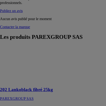
professionnels.
Publiez un avis
Aucun avis publié pour le moment
Contacter la marque
Les produits
PAREXGROUP SAS
202
Lankoblack
fibré 25kg
PAREXGROUP
SAS
Enduit
bitumineux
d’imperméabilisation
202 Lankoblack fibré 25kg
PAREXGROUP SAS