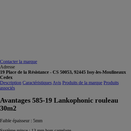
Contacter la marque
Adresse
19 Place de la Résistance - CS 50053, 92445 Issy-les-Moulineaux
Cedex
Description
Caractéristiques
Avis
Produits de la marque
Produits
associés
Avantages 585-19 Lankophonic rouleau
30m2
Faible épaisseur : 5mm
Système mince : 13 mm hors carrelage