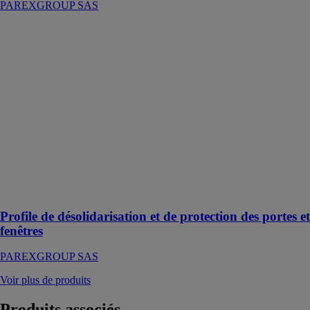
PAREXGROUP SAS
Profile de
désolidarisation
et de protection
des portes et
fenêtres
PAREXGROUP
SAS
Assure la
désolidarisation
de tout le
système
d'enduit avec
un seul profilé
Profile de désolidarisation et de protection des portes et
fenêtres
PAREXGROUP SAS
Voir plus de produits
Produits
associés