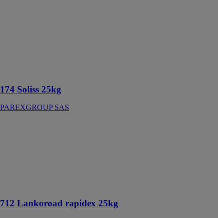
174 Soliss
25kg
PAREXGROUP
SAS
Enduit de
ragréage
autolissant p3 -
3 à 10 mm
174 Soliss 25kg
PAREXGROUP SAS
712 Lankoroad
rapidex 25kg
PAREXGROUP
SAS
Mortier de
voirie à retrait
compensé
712 Lankoroad rapidex 25kg