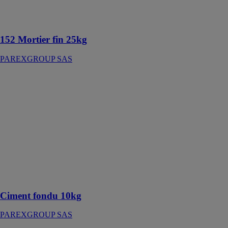
ragréages fins,
surfaçage de
dalles béton
152 Mortier fin 25kg
PAREXGROUP SAS
Ciment fondu
10kg
PAREXGROUP
SAS
Ciment à
durcissement
rapide
développant
des résistances
très élevées à
court terme
Ciment fondu 10kg
PAREXGROUP SAS