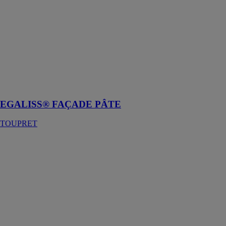
EGALISS®
FAÇADE
PÂTE
TOUPRET
Enduit
garnissant -
lissant allégé
extérieur
EGALISS® FAÇADE PÂTE
TOUPRET
733 Lankorep
blanc 25kg
PAREXGROUP
SAS
Mortier de
réparation fibré
à retrait
compensé