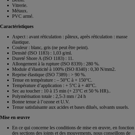
Vitrerie.
Métaux.
PVC armé.
Caractéristiques
Aspect : avant réticulation : pâteux, après réticulation : masse
élastique.
Couleur : blanc, gris (ne peut être peint).
Densité (ISO 1183) : 1,03 g/ml.
Dureté Shore A (ISO 1183) : 11.
Allongement à la rupture (ISO 8339) : 280 %.
Module d’élasticité à 100% (ISO 8340) : 0,30 N/mm2.
Reprise élastique (ISO 7389) : > 90 %.
Tenue en température : – 50°C à + 150°C.
Température d’application : + 5°C à + 40°C.
Sec au toucher : 10 à 15 min (+ 23°C et 50 % HR)..
Polymérisation totale : 2,5-3 mm / 24 h
Bonne tenue à l’ozone et U.V.
Tenue satisfaisante aux acides et bases dilués, solvants usuels.
Mise en œuvre
En ce qui concerne les conditions de mise en œuvre, en fonction
des sections des joints et des mouvements, nous conseillons de