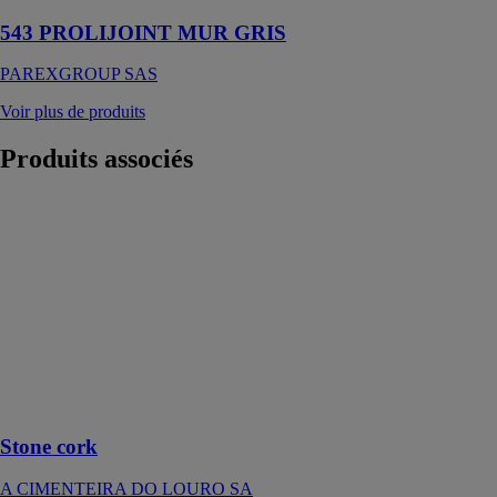
543 PROLIJOINT MUR GRIS
PAREXGROUP SAS
Voir plus de produits
Produits
associés
Stone cork
A
CIMENTEIRA
DO LOURO
SA
Le produit peut
présenter une
légère variation
de dimensions
et tonalité
Stone cork
A CIMENTEIRA DO LOURO SA