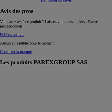
Demander un devis
Avis
des pros
Vous avez testé ce produit ? Laissez votre avis et aidez d’autres
professionnels.
Publiez un avis
Aucun avis publié pour le moment
Contacter la marque
Les produits
PAREXGROUP SAS
152 Mortier fin
25kg
PAREXGROUP
SAS
Mortier à
maçonner pour
des travaux de
finition,