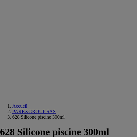
Equipements
salle
de
bain
Douche
Matériaux
salle
de
bain
Meuble
salle
de
bain
Robinetterie
Techniques
sanitaires
Accueil
PAREXGROUP SAS
628 Silicone piscine 300ml
628 Silicone piscine 300ml