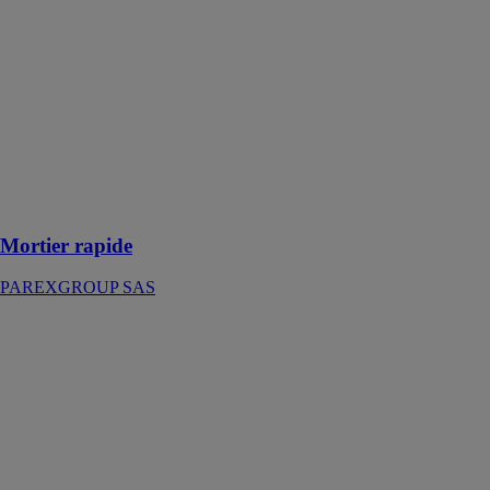
Mortier rapide
PAREXGROUP
SAS
Mortier prêt à
gâcher idéal
pour réaliser
tous types de
petites
réparations et
de scellements
Mortier rapide
PAREXGROUP SAS
543
PROLIJOINT
MUR GRIS
PAREXGROUP
SAS
Joint carrelage
classique, joint
mur 1 à 6 mm