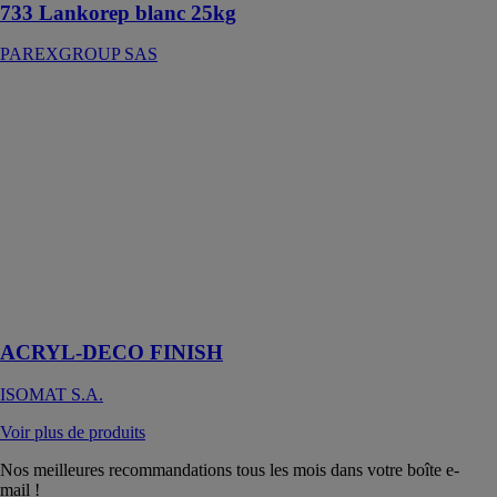
733 Lankorep blanc 25kg
PAREXGROUP SAS
ACRYL-
DECO
FINISH
ISOMAT S.A.
Revêtement
décoratif
acrylique prêt à
l’emploi, pour
sols, murs et
meubles
encastrés
ACRYL-DECO FINISH
ISOMAT S.A.
Voir plus de produits
Nos meilleures recommandations tous les mois dans votre boîte e-
mail !