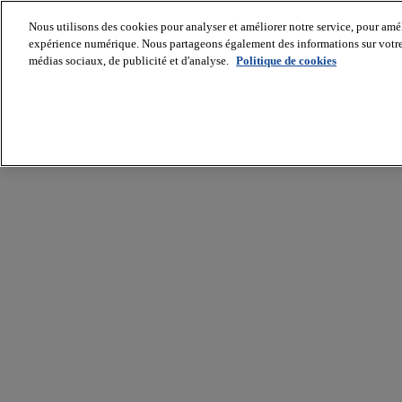
Nous utilisons des cookies pour analyser et améliorer notre service, pour améli
expérience numérique. Nous partageons également des informations sur votre u
médias sociaux, de publicité et d'analyse.
Politique de cookies
Batiradio
Articles
&
expertises
Construction
Tech,
IT,
start-
up
Génie
climatique
Gros
œuvre,
structure
et
enveloppe
Hors
site