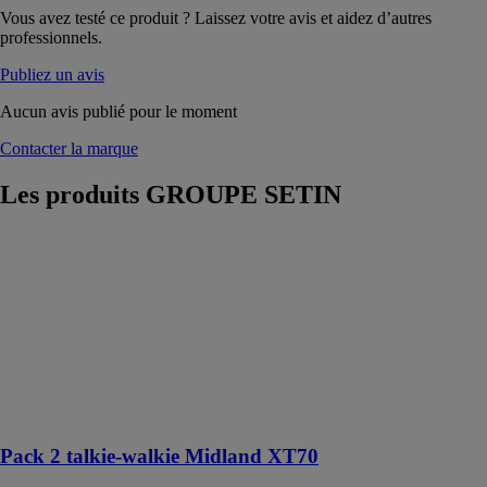
Vous avez testé ce produit ? Laissez votre avis et aidez d’autres
professionnels.
Publiez un avis
Aucun avis publié pour le moment
Contacter la marque
Les produits
GROUPE SETIN
Pack 2 talkie-
walkie Midland
XT70
GROUPE
SETIN
Portée radio
jusqu’à 12 km
pour 18 h
d'autonomie
Pack 2 talkie-walkie Midland XT70