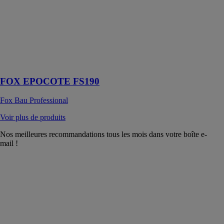
étanche qui
protège les
surfaces des
produits
chimiques, de
l'eau et des
infections
FOX EPOCOTE FS190
Fox Bau Professional
Voir plus de produits
Nos meilleures recommandations tous les mois dans votre boîte e-
mail !