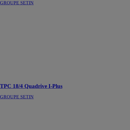
GROUPE SETIN
TPC 18/4
Quadrive I-Plus
GROUPE
SETIN
Endurance
extrême, frappe
axiale activable
pour le perçage
dans la
maçonnerie, la
brique, le bois
ou le métal
TPC 18/4 Quadrive I-Plus
GROUPE SETIN
Bloc-porte bois
GROUPE
SETIN
Porte plane en