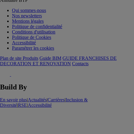
Annuaire BTP
Qui sommes-nous
Nos newsletters
Mentions légales
Politique de confidentialité
Conditions d'utilisation
Politique de Cookies
Accessibilité
Paramétrer les cookies
Plan de site Produits
Guide BIM
GUIDE FRANCHISES DE
DECORATION ET RENOVATION
Contacts
Build By
En savoir plus
|
Actualités
|
Carrières
|
Inclusion &
Diversité
|
RSE
|
Accessibilité