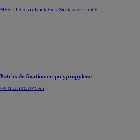
MESTO Spritzenfabrik Ernst Stockburger GmbH
Patchs de
fixation en
polypropylene
PAREXGROUP
SAS
Fixations des
charges sans
pont thermique
Patchs de fixation en polypropylene
PAREXGROUP SAS
VERROU
2970 CONÇU
POUR UNE
UTILISATION
EN
EXTÉRIEUR
LINCE