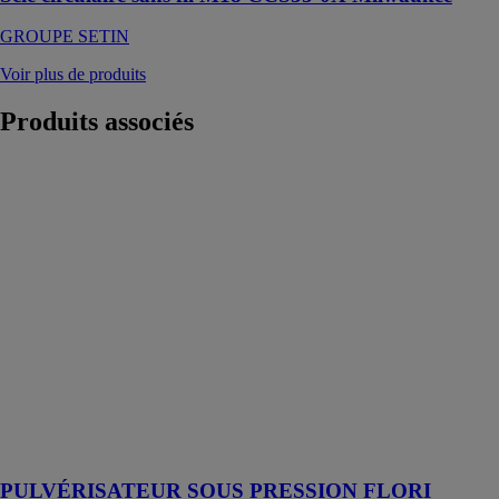
GROUPE SETIN
Voir plus de produits
Produits
associés
PULVÉRISATEUR
SOUS
PRESSION
FLORI
MESTO
Spritzenfabrik
Ernst
Stockburger
GmbH
5 l, joints NBR,
buse à cône
creux, soupape
d'arrêt
ergonomique
PULVÉRISATEUR SOUS PRESSION FLORI