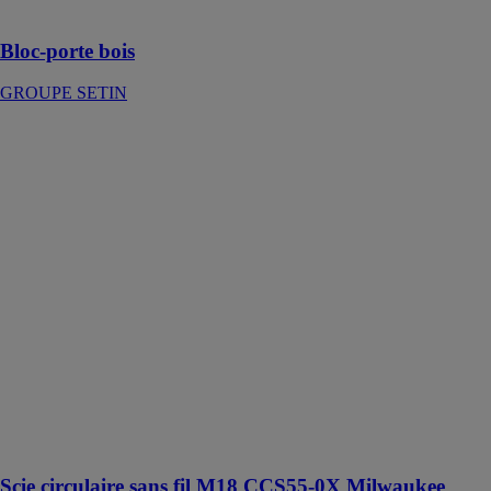
âme pleine
Bloc-porte bois
GROUPE SETIN
Scie circulaire
sans fil M18
CCS55-0X
Milwaukee
GROUPE
SETIN
La scie
circulaire sans
fil
MILWAUKEE®
M18™ est
conçue pour
offrir
performance,
longévité et
polyvalence
Scie circulaire sans fil M18 CCS55-0X Milwaukee