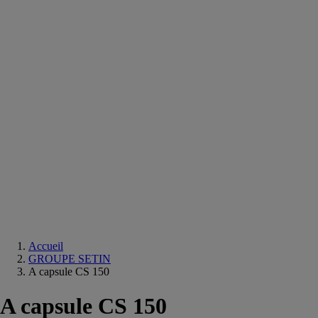
Equipements
salle
de
bain
Douche
Matériaux
salle
de
bain
Meuble
salle
de
bain
Robinetterie
Techniques
sanitaires
Accueil
GROUPE SETIN
A capsule CS 150
A capsule CS 150