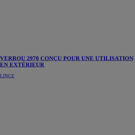
Le VERROU
2970 est conçu
pour résister à
des conditions
environnementales
extrêmes,
offrant une
sécurité
optimale
VERROU 2970 CONÇU POUR UNE UTILISATION
EN EXTÉRIEUR
LINCE
FOX
EPOCOTE
FS190
Fox Bau
Professional
Le FOX
EPOCOTE
FS190 est un
revêtement