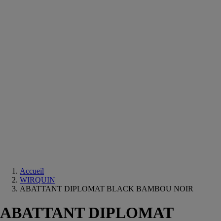
Equipements
salle
de
bain
Douche
Matériaux
salle
de
bain
Meuble
salle
de
bain
Robinetterie
Techniques
sanitaires
Accueil
WIRQUIN
ABATTANT DIPLOMAT BLACK BAMBOU NOIR
ABATTANT DIPLOMAT