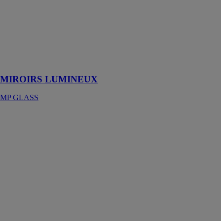
notre large
gamme de
miroirs
lumineux et
leur grande
diversité de
fonctionnalités
MIROIRS LUMINEUX
MP GLASS
Miroir
ORGANIC
COMERCIAL
SALGAR S.L.
Ce miroir à
verre poli de 5
mm se
caractérise par
sa forme
hexagonale qui
lui confère tout
son caractère