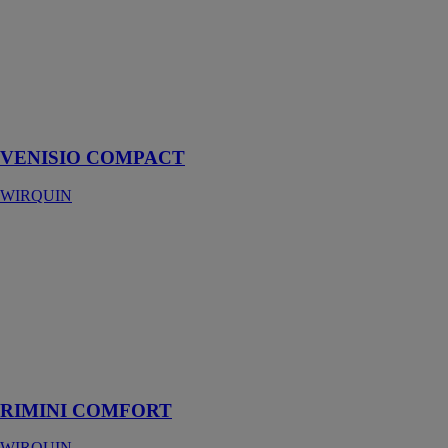
La bonde à
chaper la plus
compacte pour
un maximum
de confort de
douche
VENISIO COMPACT
WIRQUIN
RIMINI
COMFORT
WIRQUIN
RIMINI
COMFORT,
colonne avec
mitigeur
thermostatique
RIMINI COMFORT
WIRQUIN