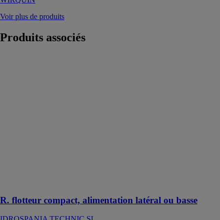
Voir plus de produits
Produits
associés
R. flotteur
compact,
alimentation
latéral ou basse
IDROSPANIA
TECHNIC SL
Robinets
d'alimentation
latéral ou basse,
avec fermeture
par piston et
réglage rapide,
installation
facile
R. flotteur compact, alimentation latéral ou basse
IDROSPANIA TECHNIC SL