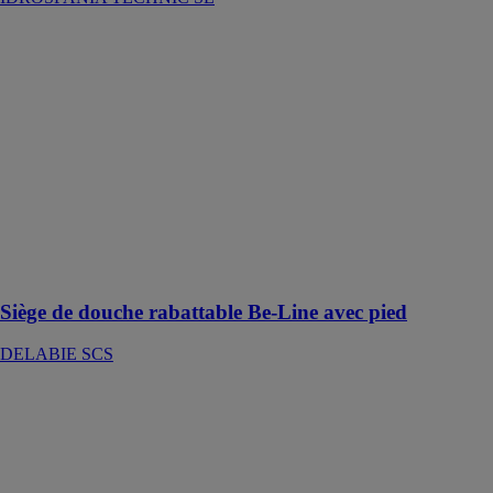
Siège de
douche
rabattable Be-
Line avec pied
DELABIE
SCS
Siège mural
rabattable et
amovible,
disponible en 3
finitions
différentes
Siège de douche rabattable Be-Line avec pied
DELABIE SCS
MIROIRS
LUMINEUX
MP GLASS
Faites votre
choix parmi