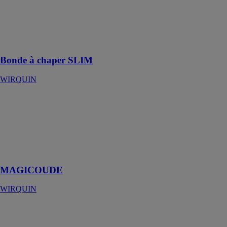
la plus sûre et
la plus rapide
pour créer une
douche à
l'italienne
Bonde à chaper SLIM
WIRQUIN
MAGICOUDE
WIRQUIN
MAGICOUDE,
raccord
universel (3
diamètres)
MAGICOUDE
WIRQUIN
VENISIO
COMPACT
WIRQUIN