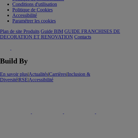
Conditions d'utilisation
Politique de Cookies
Accessibilité
Paramétrer les cookies
Plan de site Produits
Guide BIM
GUIDE FRANCHISES DE
DECORATION ET RENOVATION
Contacts
Build By
En savoir plus
|
Actualités
|
Carrières
|
Inclusion &
Diversité
|
RSE
|
Accessibilité