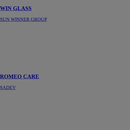
WIN GLASS
SUN WINNER GROUP
ROMEO
CARE
SADEV
Le garde-corps
de fenêtre qui
s’installe en 1
clic
ROMEO CARE
SADEV
Verre isolant
NEW GLASS
TECHNOLOGY
Le verre à haut
rendement isole
cinq fois mieux