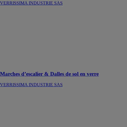
VERRISSIMA INDUSTRIE SAS
Marches
d’escalier &
Dalles de sol en
verre
VERRISSIMA
INDUSTRIE
SAS
Élément
architectural
par excellence
Marches d’escalier & Dalles de sol en verre
VERRISSIMA INDUSTRIE SAS
Marquises &
auvents
VERRISSIMA
INDUSTRIE
SAS
Votre entrée