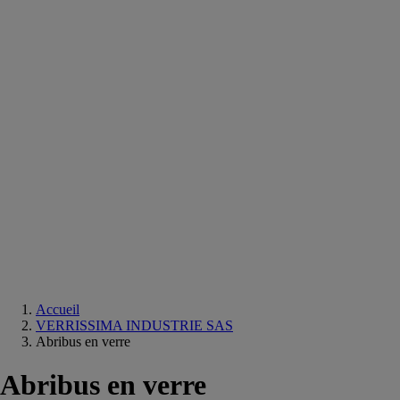
Equipements
salle
de
bain
Douche
Matériaux
salle
de
bain
Meuble
salle
de
bain
Robinetterie
Techniques
sanitaires
Accueil
VERRISSIMA INDUSTRIE SAS
Abribus en verre
Abribus en verre