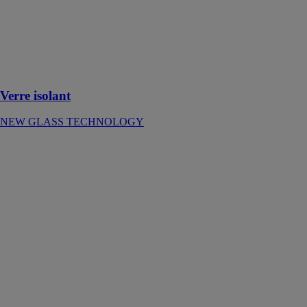
que le simple
vitrage et deux
à trois fois
mieux que le
double vitrage
ordinaire
Verre isolant
NEW GLASS TECHNOLOGY
Impression
numérique
MIROITERIE
DE
CHARTREUSE
La précision de
vos ouvrages
en reproduisant
fidèlement les
formats photo,
dessin et
vectoriel sur
tous les