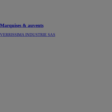
habillée avec
élégance et
protégée des
intempéries
Marquises & auvents
VERRISSIMA INDUSTRIE SAS
Cloisons &
Mur en verre
VERRISSIMA
INDUSTRIE
SAS
Les cloisons &
Mur en verre
apportent une
touche de
modernité à
votre
décoration
intérieure tout
en maximisant
la luminosité