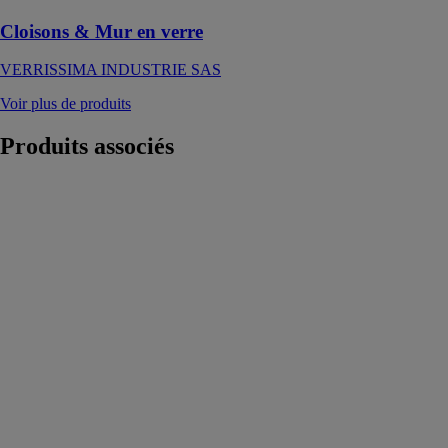
Cloisons & Mur en verre
VERRISSIMA INDUSTRIE SAS
Voir plus de produits
Produits
associés
WIN GLASS
SUN
WINNER
GROUP
Une
combinaison
étonnante de
confort optimal
visuel et
thermique et de
protection
contre les
conditions
extérieures