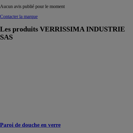
Aucun avis publié pour le moment
Contacter la marque
Les produits
VERRISSIMA INDUSTRIE
SAS
Paroi de
douche en
verre
VERRISSIMA
INDUSTRIE
SAS
Parois de
douche en
verre fabriquée
avec un verre
de la plus haute
qualité
Paroi de douche en verre