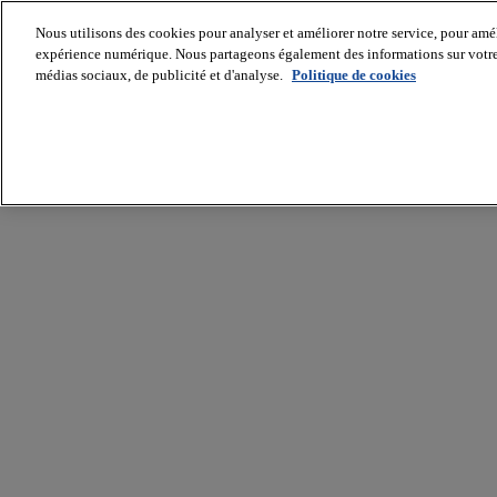
Nous utilisons des cookies pour analyser et améliorer notre service, pour améli
expérience numérique. Nous partageons également des informations sur votre u
médias sociaux, de publicité et d'analyse.
Politique de cookies
Batiradio
Articles
&
expertises
Construction
Tech,
IT,
start-
up
Génie
climatique
Gros
œuvre,
structure
et
enveloppe
Hors
site