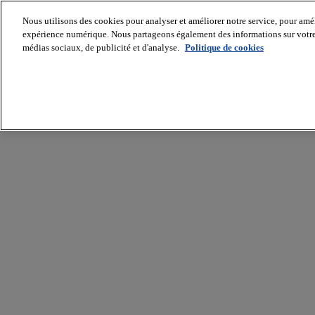
Nous utilisons des cookies pour analyser et améliorer notre service, pour améli
expérience numérique. Nous partageons également des informations sur votre u
médias sociaux, de publicité et d'analyse.
Politique de cookies
Batiradio
Articles
&
expertises
Construction
Tech,
IT,
start-
up
Génie
climatique
Gros
œuvre,
structure
et
enveloppe
Hors
site