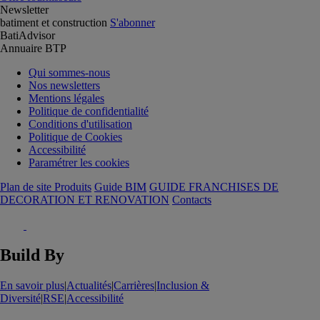
Newsletter
batiment et construction
S'abonner
BatiAdvisor
Annuaire BTP
Qui sommes-nous
Nos newsletters
Mentions légales
Politique de confidentialité
Conditions d'utilisation
Politique de Cookies
Accessibilité
Paramétrer les cookies
Plan de site Produits
Guide BIM
GUIDE FRANCHISES DE
DECORATION ET RENOVATION
Contacts
Build By
En savoir plus
|
Actualités
|
Carrières
|
Inclusion &
Diversité
|
RSE
|
Accessibilité