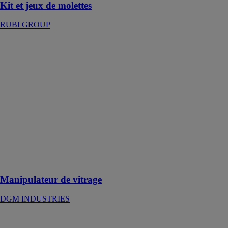
Kit et jeux de molettes
RUBI GROUP
Manipulateur
de vitrage
DGM
INDUSTRIES
Le
manipulateur
de vitrage
proposé permet
la manipulation
de charge de
masse
maximum 130
kg
Manipulateur de vitrage
DGM INDUSTRIES
Scie sabre sans
fil RSC 18 EB-