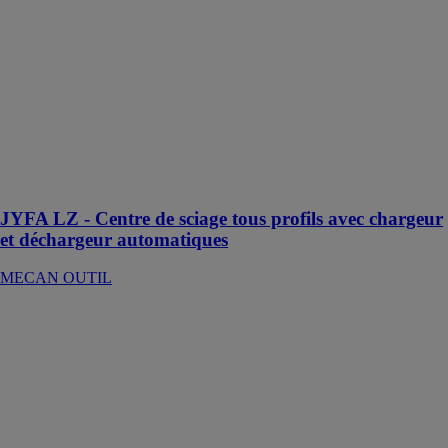
déchargeur
automatiques
MECAN
OUTIL
Centre de
sciage tous
profils avec
chargeur et
déchargeur
automatiques
JYFA LZ - Centre de sciage tous profils avec chargeur
et déchargeur automatiques
MECAN OUTIL
BMV Storbox -
Banc de
montage des
coffres de
volets roulants
Storbox
MECAN
OUTIL