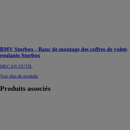
Cette machine
est conçue pour
assembler les
planches du
coffre de volets
roulants
Storbox
BMV Storbox - Banc de montage des coffres de volets
roulants Storbox
MECAN OUTIL
Voir plus de produits
Produits
associés
TK 500 –
Soudeuse à
PVC à mono-
angle
YILMAZ
MAKINE