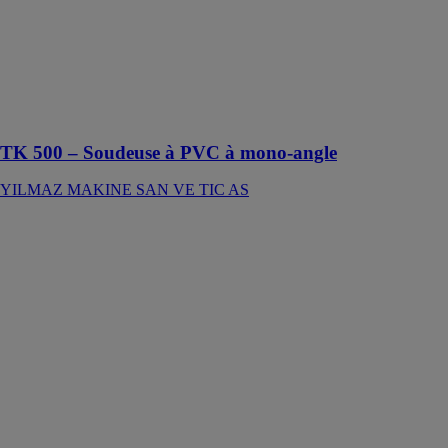
SAN VE TIC
AS
Machine à
assemblage
pour profilés en
PVC
TK 500 – Soudeuse à PVC à mono-angle
YILMAZ MAKINE SAN VE TIC AS
Kit et jeux de
molettes
RUBI GROUP
Pack de lames
de scie
circulaire conçu
pour les
professionnels,
offrant une
coupe précise
et nette