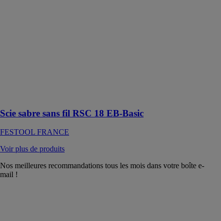
Basic
FESTOOL
FRANCE
La scie sabre
RSC 18 sans fil
est idéale pour
les travaux de
sciage
nécessitant une
grande force
Scie sabre sans fil RSC 18 EB-Basic
FESTOOL FRANCE
Voir plus de produits
Nos meilleures recommandations tous les mois dans votre boîte e-
mail !