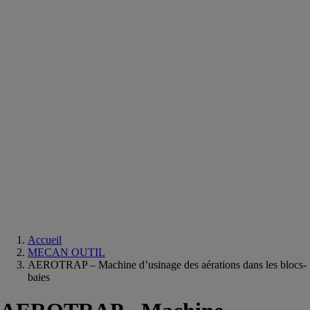
Equipements
salle
de
bain
Douche
Matériaux
salle
de
bain
Meuble
salle
de
bain
Robinetterie
Techniques
sanitaires
Accueil
MECAN OUTIL
AEROTRAP – Machine d’usinage des aérations dans les blocs-
baies