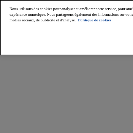
Nous utilisons des cookies pour analyser et améliorer notre service, pour améli
expérience numérique. Nous partageons également des informations sur votre u
médias sociaux, de publicité et d'analyse.
Politique de cookies
Batiradio
Articles
&
expertises
Construction
Tech,
IT,
start-
up
Génie
climatique
Gros
œuvre,
structure
et
enveloppe
Hors
site