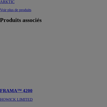
ARKTIC
Voir plus de produits
Produits
associés
FRAMA™
4200
HOWICK
LIMITED
Cette machine
se démarque
grâce à son
système unique
et innovant
d’assemblage
des fermettes
par rivets
FRAMA™ 4200
HOWICK LIMITED