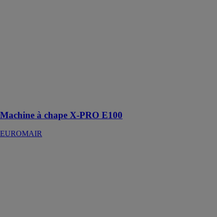
Machine à
chape X-PRO
E100
EUROMAIR
Machine
électrique très
gros débit et
facile à utiliser
pour les
travaux de
chape liquide
Machine à chape X-PRO E100
EUROMAIR
Machine à
chape X-
SCREED D60
stage V 42kw
EUROMAIR
Machine
conçue pour le