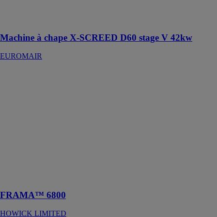
malaxage et le
transport de
chape
Machine à chape X-SCREED D60 stage V 42kw
EUROMAIR
FRAMA™
6800
HOWICK
LIMITED
Profileuse
dédiée à la
fabrication de
solives de
plancher
métallique
(jusqu’à
2.5mm)
FRAMA™ 6800
HOWICK LIMITED