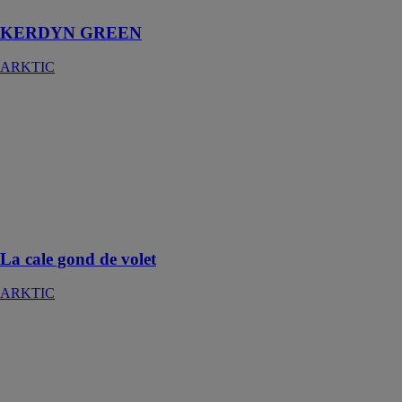
KERDYN GREEN
ARKTIC
La cale gond
de volet
ARKTIC
Permet une
fixation rapide
et efficace d’un
gond par
simple vissage
La cale gond de volet
ARKTIC
PLAK BY
ARKTIC®
PURENIT
ARKTIC