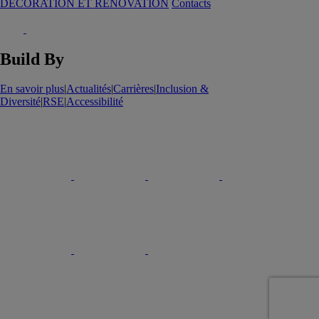
DECORATION ET RENOVATION
Contacts
Build By
En savoir plus
|
Actualités
|
Carrières
|
Inclusion &
Diversité
|
RSE
|
Accessibilité