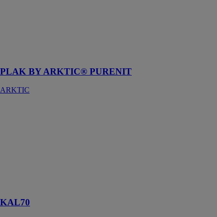
Purenit est un
matériau isolant
qui convient
parfaitement
pour traiter les
ponts
thermiques
PLAK BY ARKTIC® PURENIT
ARKTIC
KAL70
ARKTIC
Elle facilite la
pose de charges
légères dans
tout système
d’isolation
thermique par
l’extérieur
KAL70