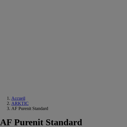
Equipements
salle
de
bain
Douche
Matériaux
salle
de
bain
Meuble
salle
de
bain
Robinetterie
Techniques
sanitaires
Accueil
ARKTIC
AF Purenit Standard
AF Purenit Standard