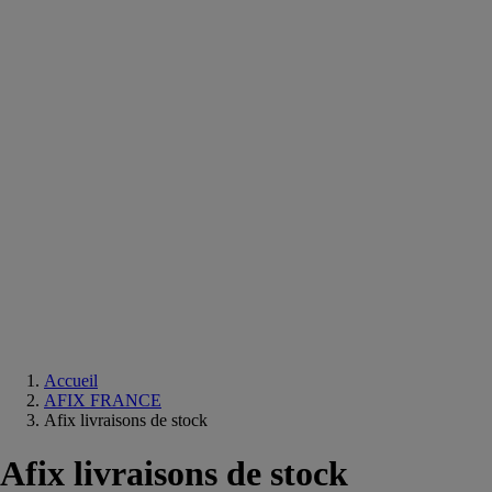
Equipements
salle
de
bain
Douche
Matériaux
salle
de
bain
Meuble
salle
de
bain
Robinetterie
Techniques
sanitaires
Accueil
AFIX FRANCE
Afix livraisons de stock
Afix livraisons de stock