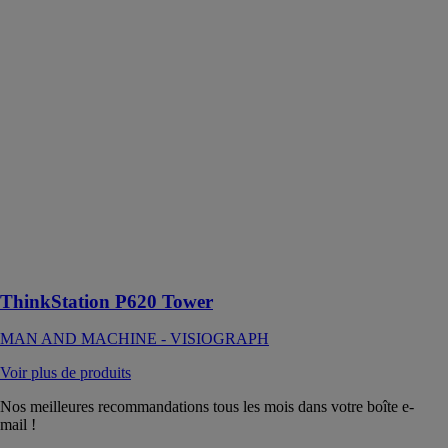
MAN AND
MACHINE -
VISIOGRAPH
La station de
travail P620
fonctionne dans
tous les
secteurs
d’activité,
notamment
l’architecture,
l’ingénierie et
la construction,
etc
ThinkStation P620 Tower
MAN AND MACHINE - VISIOGRAPH
Voir plus de produits
Nos meilleures recommandations tous les mois dans votre boîte e-
mail !