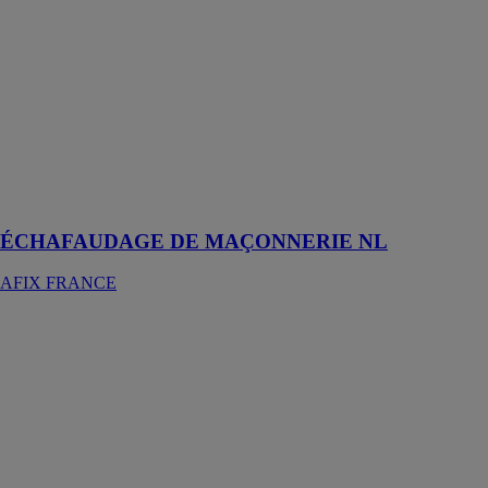
MAÇONNERIE
NL
AFIX
FRANCE
Garantissent un
accès sécurisé
au chantier de
construction
et/ou de
rénovation.
ÉCHAFAUDAGE DE MAÇONNERIE NL
AFIX FRANCE
Afixfast X52
AFIX
FRANCE
Conviennent
parfaitement
aux
constructions
d'échafaudages