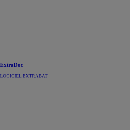
ExtraDoc
permet de
partagez et
d'accéder, à
distance, à
votre
bibliothèque et
aux porte-
documents de
tous vos clients
ExtraDoc
LOGICIEL EXTRABAT
HiCAD - CAO
3D pour les
façades
ventilées
ISD GROUP
FRANCE SAS
Calepinage de
cassettes avec