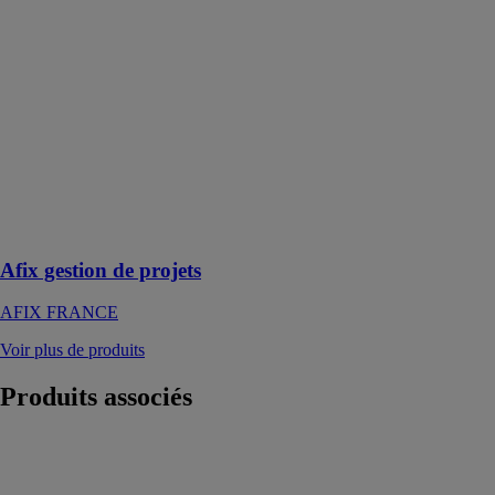
projets
AFIX
FRANCE
AFIX Group
vous
accompagne de
A à Z dans
votre projet,
tant pour la
vente que pour
la location
Afix gestion de projets
AFIX FRANCE
Voir plus de produits
Produits
associés
ExtraDoc
LOGICIEL
EXTRABAT