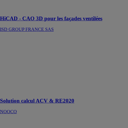
sous-structure
et fixations
HiCAD - CAO 3D pour les façades ventilées
ISD GROUP FRANCE SAS
Solution calcul
ACV &
RE2020
NOOCO
La facilité et la
transparence
des
informations au
service de
l'écoconception
Solution calcul ACV & RE2020
NOOCO
ThinkStation
P620 Tower