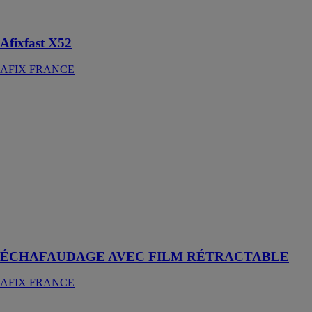
fortement
chargées
Afixfast X52
AFIX FRANCE
ÉCHAFAUDAGE
AVEC FILM
RÉTRACTABLE
AFIX
FRANCE
Les
échafaudages
multidirectionnels
AFIX
garantissent un
accès sécurisé
ÉCHAFAUDAGE AVEC FILM RÉTRACTABLE
AFIX FRANCE
Afix gestion de