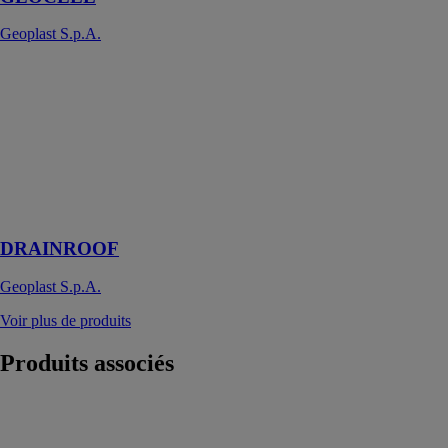
Geoplast S.p.A.
DRAINROOF
Geoplast
S.p.A.
La solution
écologique
contre le
bétonnage du
territoire
DRAINROOF
Geoplast S.p.A.
Voir plus de produits
Produits
associés
INTECH
WINCO
TECHNOLOGIES