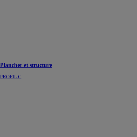
structure
PROFIL C
Supports de
plancher,
Coffrages
perdus,
Profilcoffres,
pannes et
accessoires
Plancher et structure
PROFIL C
BLOCKFLAM
430
WINCO
TECHNOLOGIES
Barrière
radiante
incombustible
spécialement
conçue pour le