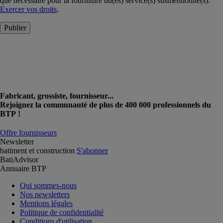
que nécessaire pour la fourniture du(es) service(s) susmentionné(s).
Exercer vos droits
.
Publier
Fabricant, grossiste, fournisseur...
Rejoignez la communauté de plus de 400 000 professionnels du
BTP !
Offre fournisseurs
Newsletter
batiment et construction
S'abonner
BatiAdvisor
Annuaire BTP
Qui sommes-nous
Nos newsletters
Mentions légales
Politique de confidentialité
Conditions d'utilisation