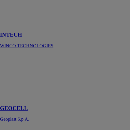
Écran pare-
vapeur isolant
incombustible
haute densité.
INTECH
WINCO TECHNOLOGIES
GEOCELL
Geoplast
S.p.A.
Système de
drainage
horizontal à
haute capacité
d’écoulement
GEOCELL
Geoplast S.p.A.
Plancher et