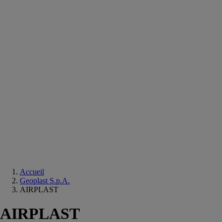
Equipements
salle
de
bain
Douche
Matériaux
salle
de
bain
Meuble
salle
de
bain
Robinetterie
Techniques
sanitaires
Accueil
Geoplast S.p.A.
AIRPLAST
AIRPLAST