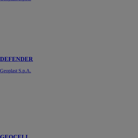
DEFENDER
Geoplast
S.p.A.
Élément en PP
régénéré pour
la défense des
murs enterrés
DEFENDER
Geoplast S.p.A.
GEOCELL
Geoplast
S.p.A.
Système de
drainage
horizontal à
haute capacité
d’écoulement
GEOCELL