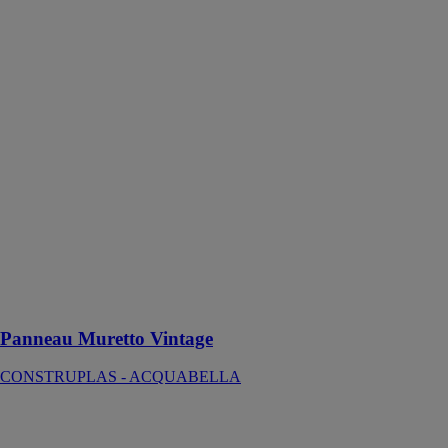
Muretto
Vintage
CONSTRUPLAS
-
ACQUABELLA
Le Panneau
Muretto
Vintage
combine
tendance et
détente,
transformant
l'espace en un
refuge
personnel avec
un style unique
Panneau Muretto Vintage
CONSTRUPLAS - ACQUABELLA
Sikalastic®-850
W
SIKA