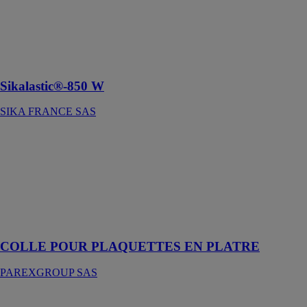
FRANCE SAS
Un système
d'étanchéité
liquide
Sikalastic®-850 W
SIKA FRANCE SAS
COLLE
POUR
PLAQUETTES
EN PLATRE
PAREXGROUP
SAS
Colle en pâte
COLLE POUR PLAQUETTES EN PLATRE
PAREXGROUP SAS
PULS'AIR®