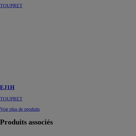
TOUPRET
EJ1H
TOUPRET
L'EJ1H est un
produit de
revêtement
mural à base de
plâtre en
poudre, conçu
pour une
utilisation en
intérieur
EJ1H
TOUPRET
Voir plus de produits
Produits
associés
Panneau