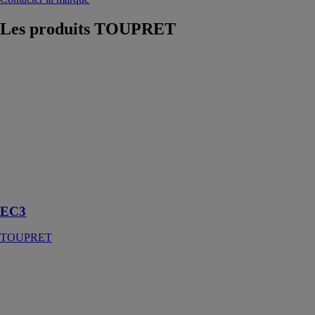
Les produits
TOUPRET
EC3
TOUPRET
Enduit colle en
poudre pour
coller et
enduire en
charge,
carreaux et
plaques de
plâtre
EC3
TOUPRET
GRANIREX
TOUPRET
Le
GRANIREX