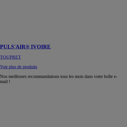
IVOIRE
TOUPRET
Plus besoin de
mélange sur
vos chantiers,
gagnez du
temps !
PULS'AIR® IVOIRE
TOUPRET
Voir plus de produits
Nos meilleures recommandations tous les mois dans votre boîte e-
mail !