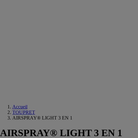
Equipements
salle
de
bain
Douche
Matériaux
salle
de
bain
Meuble
salle
de
bain
Robinetterie
Techniques
sanitaires
Accueil
TOUPRET
AIRSPRAY® LIGHT 3 EN 1
AIRSPRAY® LIGHT 3 EN 1