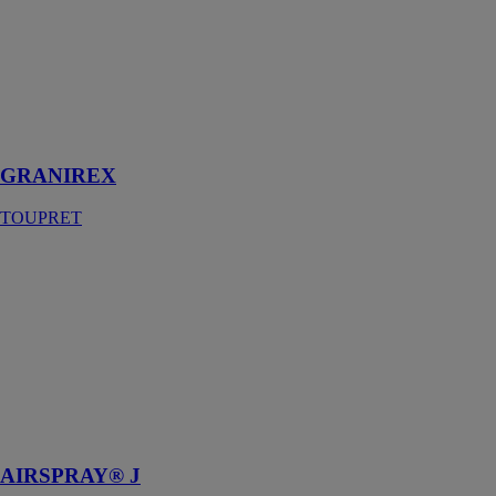
est un enduit de
rénovation en
poudre destiné
à être appliqué
sur des
supports neufs
ou rénovés
GRANIREX
TOUPRET
AIRSPRAY®
J
TOUPRET
Enduit de
finition et de
collage des
bandes à joint
en application
airless
AIRSPRAY® J