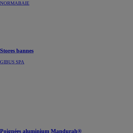
NORMABAIE
Stores bannes
GIBUS SPA
L'étreinte de
l'ombre et de la
fraîcheur
Stores bannes
GIBUS SPA
Poignées
aluminium
Mandurah®
PROFILS
SYSTEMES
Des poignées
aluminium
personnalisables
à l'envie
Poignées aluminium Mandurah®