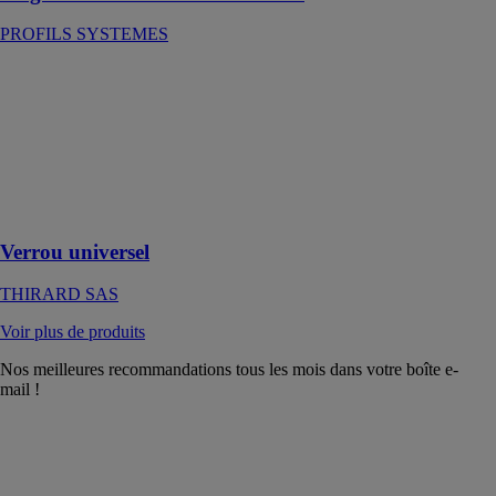
PROFILS SYSTEMES
Verrou
universel
THIRARD
SAS
Ajustable à
languette hg5 :
bronze 3 clés
Verrou universel
THIRARD SAS
Voir plus de produits
Nos meilleures recommandations tous les mois dans votre boîte e-
mail !