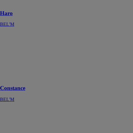
moderne.
Haro
BEL'M
Constance
BEL'M
Une porte en
bois garantie 10
ans,
performante,
durable et
stable.
Constance
BEL'M
URBANA
BEL'M
Porte grand
trafic