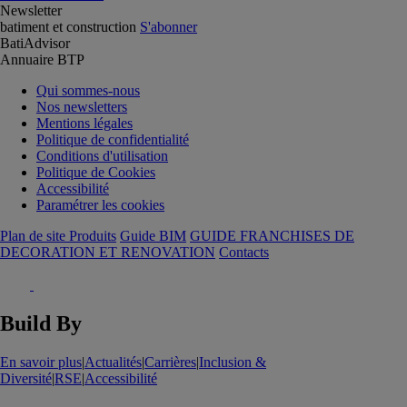
Newsletter
batiment et construction
S'abonner
BatiAdvisor
Annuaire BTP
Qui sommes-nous
Nos newsletters
Mentions légales
Politique de confidentialité
Conditions d'utilisation
Politique de Cookies
Accessibilité
Paramétrer les cookies
Plan de site Produits
Guide BIM
GUIDE FRANCHISES DE
DECORATION ET RENOVATION
Contacts
Build By
En savoir plus
|
Actualités
|
Carrières
|
Inclusion &
Diversité
|
RSE
|
Accessibilité