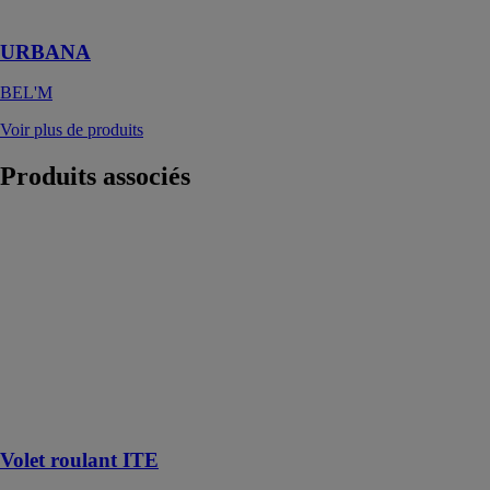
aluminium
URBANA
BEL'M
Voir plus de produits
Produits
associés
Volet roulant
ITE
NORMABAIE
Un allié
précieux pour
renforcer
l'efficacité
énergétique de
l'habitation en
toute discrétion
Volet roulant ITE