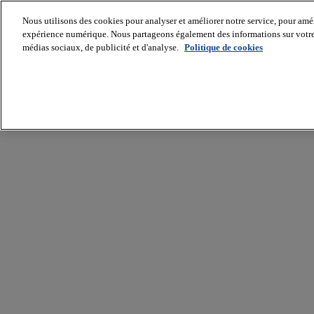
Nous utilisons des cookies pour analyser et améliorer notre service, pour améli
expérience numérique. Nous partageons également des informations sur votre u
médias sociaux, de publicité et d'analyse.
Politique de cookies
Batiradio
Articles
&
expertises
Construction
Tech,
IT,
start-
up
Génie
climatique
Gros
œuvre,
structure
et
enveloppe
Hors
site