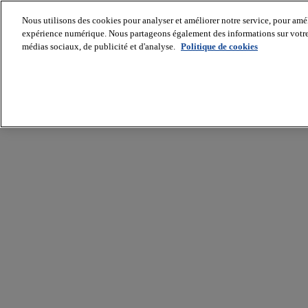
Nous utilisons des cookies pour analyser et améliorer notre service, pour améli
expérience numérique. Nous partageons également des informations sur votre u
médias sociaux, de publicité et d'analyse.
Politique de cookies
Batiradio
Articles
&
expertises
Construction
Tech,
IT,
start-
up
Génie
climatique
Gros
œuvre,
structure
et
enveloppe
Hors
site