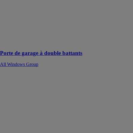
garage en acier
à double
battants
PRESTO peut
être utilisée
dans les
bâtiments
résidentiels
Porte de garage à double battants
All Windows Group
Façades à
isolation
thermique
FORSTER
PROFILSYSTEME
AG
Pour façades à
haute isolation
thermique sans
exigences de
sécurité