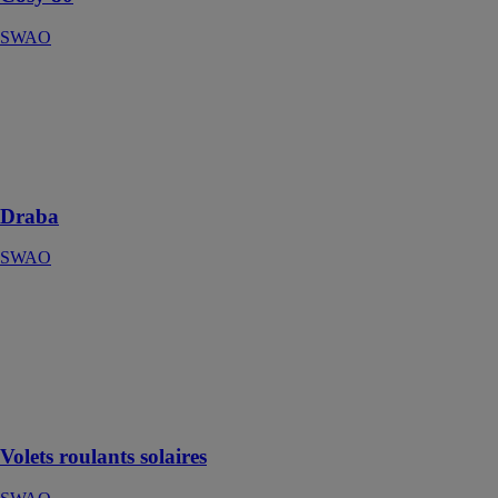
SWAO
Draba
SWAO
Porte d'entrée
PVC
contemporaine
Draba
SWAO
Volets roulants
solaires
SWAO
Volet roulant à
motorisation
solaire
Volets roulants solaires