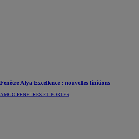
finitions
AMGO
FENETRES
ET PORTES
La fenêtre
mixte Alya
Excellence
offre de
nouvelles
possibilités de
personnalisation
à l'intérieur
Fenêtre Alya Excellence : nouvelles finitions
AMGO FENETRES ET PORTES
Porte de garage
à double
battants
All Windows
Group
La porte de