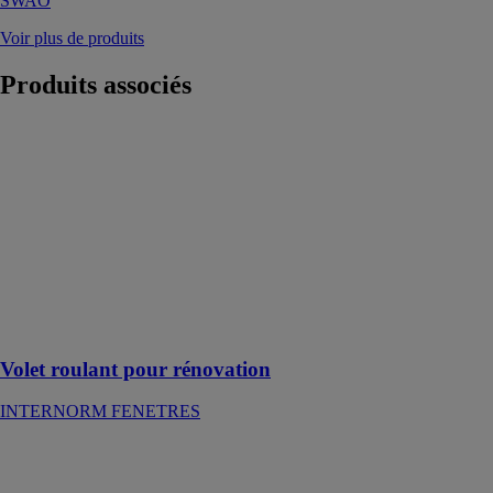
SWAO
Voir plus de produits
Produits
associés
Volet roulant
pour rénovation
INTERNORM
FENETRES
Plusieurs tailles
de caissons
permettent
d’équiper
fenêtres et
portes-fenêtres
Volet roulant pour rénovation
INTERNORM FENETRES
Fenêtre Alya
Excellence :
nouvelles