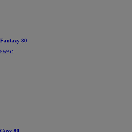
Fantazy 80
SWAO
Porte d'entrée
aluminium au
design exclusif
Fantazy 80
SWAO
Cosy 80
SWAO
Exclusivité des
designs SWAO
! Sa barre de
tirage lui
confère une
originalité avec
son design
rectangulaire et
rosace assortie
Cosy 80