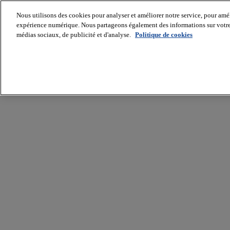
Nous utilisons des cookies pour analyser et améliorer notre service, pour améli
expérience numérique. Nous partageons également des informations sur votre u
médias sociaux, de publicité et d'analyse.
Politique de cookies
Batiradio
Articles
&
expertises
Construction
Tech,
IT,
start-
up
Génie
climatique
Gros
œuvre,
structure
et
enveloppe
Hors
site