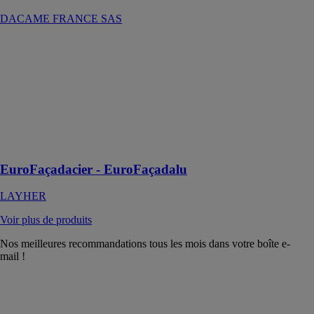
DACAME FRANCE SAS
EuroFaçadacier
- EuroFaçadalu
LAYHER
EuroFaçadacier
-
EuroFaçadalu,
l’échafaudage
de demain
EuroFaçadacier - EuroFaçadalu
LAYHER
Voir plus de produits
Nos meilleures recommandations tous les mois dans votre boîte e-
mail !