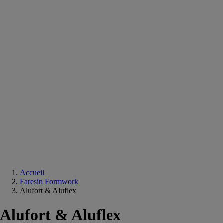
Equipements
salle
de
bain
Douche
Matériaux
salle
de
bain
Meuble
salle
de
bain
Robinetterie
Techniques
sanitaires
Accueil
Faresin Formwork
Alufort & Aluflex
Alufort & Aluflex