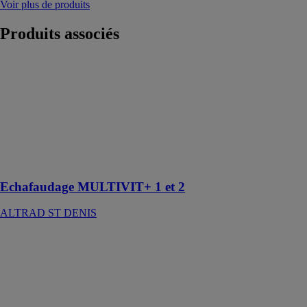
Voir plus de produits
Produits
associés
Echafaudage
MULTIVIT+ 1
et 2
ALTRAD ST
DENIS
L’échafaudage
multidirectionnel
galvanisé
Echafaudage MULTIVIT+ 1 et 2
ALTRAD ST DENIS
Façadier EE
ENTREPOSE
ECHAFAUDAGES
Montage rapide
et en toute