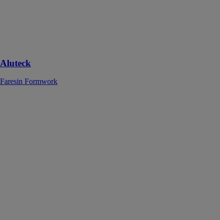
les projets de
construction,
qu'ils soient
légers ou
traditionnels
Aluteck
Faresin Formwork
Système
contre-terre
Alu-up2
Faresin
Formwork
Solution de
construction
polyvalente et
efficace qui
utilise des
étançons en
aluminium à
haute capacité