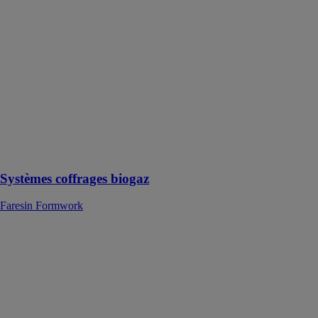
Formwork
Le système
BioGaz est un
produit conçu
pour faciliter la
construction de
cuves
circulaires sans
l'utilisation de
barres de
passage
Systèmes coffrages biogaz
Faresin Formwork
Aluteck
Faresin
Formwork
Ce système
représente la
solution
optimale pour