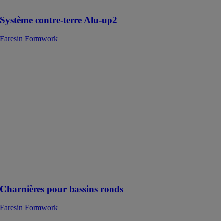
portante
Système contre-terre Alu-up2
Faresin Formwork
Charnières
pour bassins
ronds
Faresin
Formwork
Cette charnière
est conçue pour
être reliée aux
coffrages
fournis afin de
permettre aux
utilisateurs de
créer des cuves
Charnières pour bassins ronds
Faresin Formwork