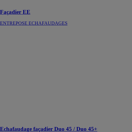
simplicité
Façadier EE
ENTREPOSE ECHAFAUDAGES
Echafaudage
façadier Duo
45 / Duo 45+
DACAME
FRANCE SAS
Un système
d'échafaudage
façadier, conçu
pour un
montage sans
nécessiter
d'outils,
répondant à
une variété de
besoins
professionnels
Echafaudage façadier Duo 45 / Duo 45+