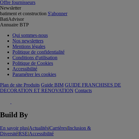
Offre fournisseurs
Newsletter
batiment et construction
S'abonner
BatiAdvisor
Annuaire BTP
Qui sommes-nous
Nos newsletters
Mentions légales
Politique de confidentialité
Conditions d'utilisation
Politique de Cookies
Accessibilité
Paramétrer les cookies
Plan de site Produits
Guide BIM
GUIDE FRANCHISES DE
DECORATION ET RENOVATION
Contacts
Build By
En savoir plus
|
Actualités
|
Carrières
|
Inclusion &
Diversité
|
RSE
|
Accessibilité