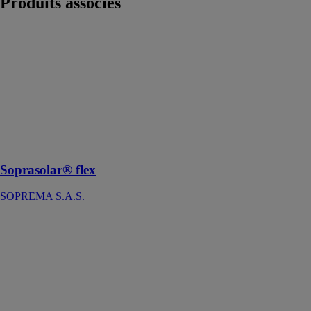
Produits
associés
Soprasolar®
flex
SOPREMA
S.A.S.
Soprasolar®
flex est un
procédé
d’étanchéité
photovoltaïque
Soprasolar® flex
SOPREMA S.A.S.
FASSATECH
WINCO
TECHNOLOGIES
Un pare-pluie
HPV, isolant
non
combustible