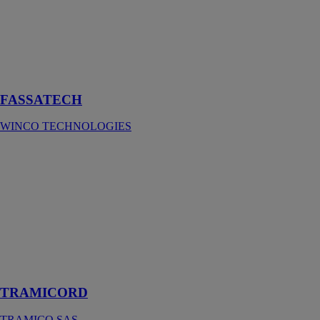
pour la
rénovation et la
construction de
bâtiments sous
bardages
ventilés
FASSATECH
WINCO TECHNOLOGIES
TRAMICORD
TRAMICO
SAS
Le fond de
joint
cylindrique en
mousse
polyéthylène à
cellules fermées
TRAMICORD
TRAMICO SAS