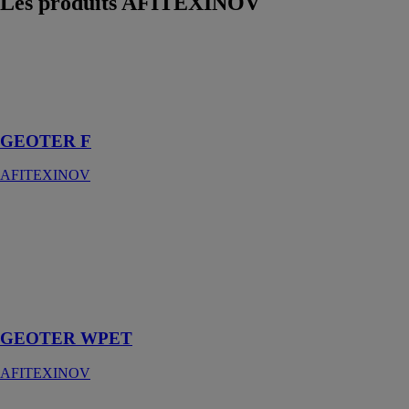
Les produits
AFITEXINOV
GEOTER F
AFITEXINOV
Rehausse de
casier
GEOTER F
AFITEXINOV
GEOTER
WPET
AFITEXINOV
Renforcement
sur sols
compressibles
GEOTER WPET
AFITEXINOV
ALVÉODRAIN