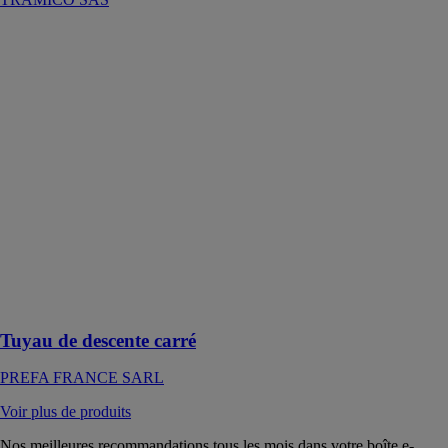
Tuyau de
descente carré
PREFA
FRANCE
SARL
Grâce aux
supports situés
à l’arrière, les
tuyaux de
descente carrés
s’intègrent
parfaitement
dans la façade,
sans fixations
visibles
Tuyau de descente carré
PREFA FRANCE SARL
Voir plus de produits
Nos meilleures recommandations tous les mois dans votre boîte e-