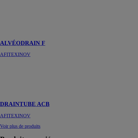
F
AFITEXINOV
Drainage
vertical des
ouvrages d'art
ALVÉODRAIN F
AFITEXINOV
DRAINTUBE
ACB
AFITEXINOV
Drainage en
fond de casier
DRAINTUBE ACB
AFITEXINOV
Voir plus de produits