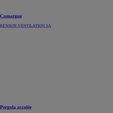
orientables
design
Camargue
RENSON VENTILATION SA
Pergola accolée
RENSON
VENTILATION
SA
Avec une
pergola accolée
sur mesure
vous pouvez
profiter
pleinement de
vos espace en
plaine air avec
votre famille ou
vos amis
Pergola accolée