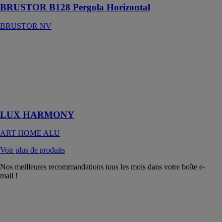
BRUSTOR B128 Pergola Horizontal
BRUSTOR NV
LUX
HARMONY
ART HOME
ALU
Le confort n’est
plus un luxe !
LUX HARMONY
ART HOME ALU
Voir plus de produits
Nos meilleures recommandations tous les mois dans votre boîte e-
mail !