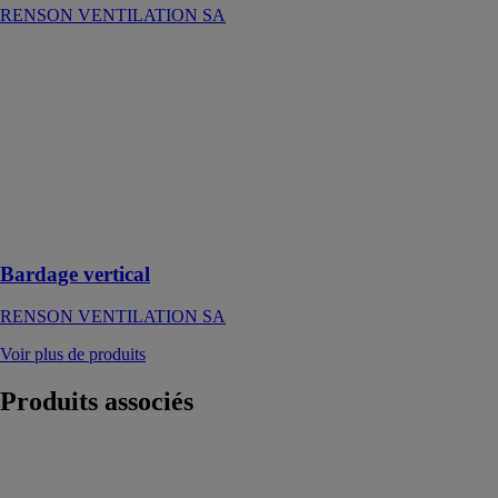
RENSON VENTILATION SA
Bardage
vertical
RENSON
VENTILATION
SA
Bardage
vertical pour
des façades de
caractère
Bardage vertical
RENSON VENTILATION SA
Voir plus de produits
Produits
associés
Pergolas Titan
Pro
LAMDA