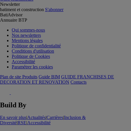
Newsletter
batiment et construction
S'abonner
BatiAdvisor
Annuaire BTP
Qui sommes-nous
Nos newsletters
Mentions légales
Politique de confidentialité
Conditions d'utilisation
Politique de Cookies
Accessibilité
Paramétrer les cookies
Plan de site Produits
Guide BIM
GUIDE FRANCHISES DE
DECORATION ET RENOVATION
Contacts
Build By
En savoir plus
|
Actualités
|
Carrières
|
Inclusion &
Diversité
|
RSE
|
Accessibilité