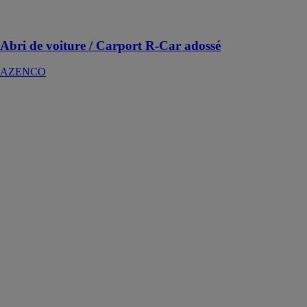
intempéries et
du soleil
Abri de voiture / Carport R-Car adossé
AZENCO
BRUSTOR
B128 Pergola
Horizontal
BRUSTOR
NV
La pergola
B128
Horizontal est
une protection
solaire qui se
démarque par
son look
minimaliste et
sa toile
rétractable
horizontale