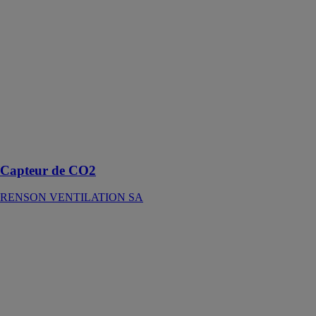
VENTILATION
SA
Le capteur de
CO2 fiable fait
toute la
lumière, à la
maison ou dans
tout autre
endroit où vous
êtes avec des
gens
Capteur de CO2
RENSON VENTILATION SA
Camargue
RENSON
VENTILATION
SA
Pergola
bioclimatique à
lames