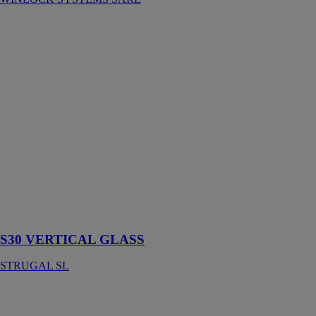
S30
VERTICAL
GLASS
STRUGAL SL
Enceinte
entièrement
vitrée sans
profils
verticaux qui
offre une
transparence
absolue sans
causer d'impact
esthétique sur
la façade
S30 VERTICAL GLASS
STRUGAL SL
Alwin 7
Classique
GROUPE