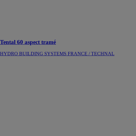
façade
aluminium avec
des faces vues
intérieures et
extérieures de
50 ou 60 mm
Tental 60 aspect tramé
HYDRO BUILDING SYSTEMS FRANCE / TECHNAL
Titane 65
module 65 à
rupture
thermique
HYDRO
BUILDING
SYSTEMS
FRANCE /
TECHNAL
Porte en
aluminium à
usage intensif
et à sécurité