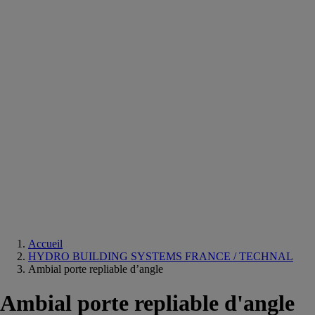
Equipements
salle
de
bain
Douche
Matériaux
salle
de
bain
Meuble
salle
de
bain
Robinetterie
Techniques
sanitaires
Accueil
HYDRO BUILDING SYSTEMS FRANCE / TECHNAL
Ambial porte repliable d’angle
Ambial porte repliable d'angle