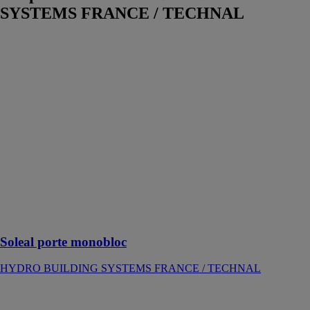
SYSTEMS FRANCE / TECHNAL
Soleal porte
monobloc
HYDRO
BUILDING
SYSTEMS
FRANCE /
TECHNAL
La porte
d'entrée en
aluminium sur-
mesure pour le
neuf ou la
rénovation de
logement
Soleal porte monobloc
HYDRO BUILDING SYSTEMS FRANCE / TECHNAL
Tental 50
HYDRO