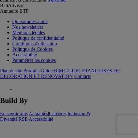
BatiAdvisor
Annuaire BTP
Qui sommes-nous
Nos newsletters
Mentions légales
Politique de confidentialité
Conditions d'utilisation
Politique de Cookies
Accessibilité
Paramétrer les cookies
Plan de site Produits
Guide BIM
GUIDE FRANCHISES DE
DECORATION ET RENOVATION
Contacts
Build By
En savoir plus
|
Actualités
|
Carrières
|
Inclusion &
Diversité
|
RSE
|
Accessibilité