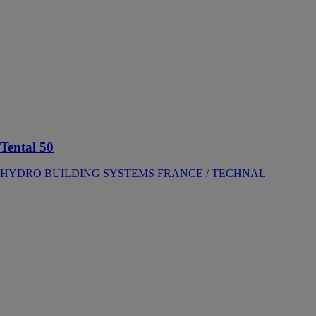
BUILDING
SYSTEMS
FRANCE /
TECHNAL
Une façade
sans limites
pour la
créativité
architecturale
Tental 50
HYDRO BUILDING SYSTEMS FRANCE / TECHNAL
Tental 60
aspect tramé
HYDRO
BUILDING
SYSTEMS
FRANCE /
TECHNAL
Un concept
unique de