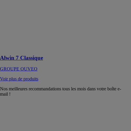
OUVEO
Alwin 7
Classique est
une fenêtre
aluminium sur-
mesure
traditionnelle et
polyvalente
Alwin 7 Classique
GROUPE OUVEO
Voir plus de produits
Nos meilleures recommandations tous les mois dans votre boîte e-
mail !