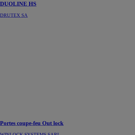
DUOLINE HS
DRUTEX SA
Portes coupe-
feu Out lock
WINLOCK
SYSTEMS
SARL
Toutes les
portes coupe-
feu extérieures
Winlock sont
conformes au
marquage CE
tel que défini
dans les
nouvelles
normes
européennes
Portes coupe-feu Out lock
WINLOCK SYSTEMS SARL