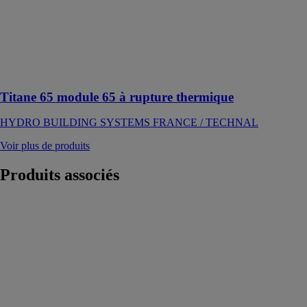
renforcée,
adaptée aux
lieux recevant
du public et
aux fortes
fréquentations
Titane 65 module 65 à rupture thermique
HYDRO BUILDING SYSTEMS FRANCE / TECHNAL
Voir plus de produits
Produits
associés
DUOLINE HS
DRUTEX SA
Un système de
terrasse unique
avec des portes
levantes et
coulissantes