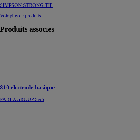
SIMPSON STRONG TIE
Voir plus de produits
Produits
associés
810 electrode
basique
PAREXGROUP
SAS
Anodes
galvaniques
810 electrode basique
PAREXGROUP SAS
mono'mur30
bio'bric, par
Bouyer Leroux
Particulièrement
adapté aux