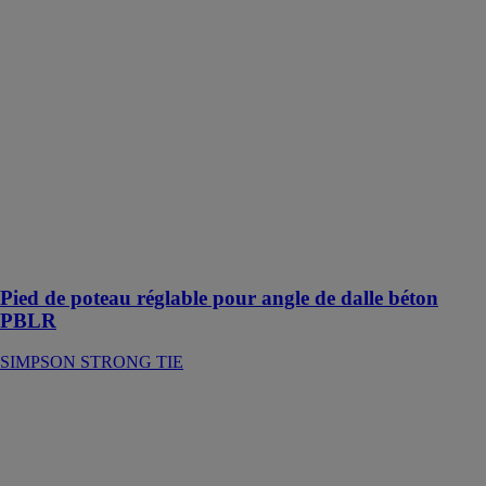
SIMPSON
STRONG TIE
Conçus afin de
répondre aux
exigences
réglementaires
relatives au
respect des
distances des
chevilles
mécaniques en
bord de dalle
béton
Pied de poteau réglable pour angle de dalle béton
PBLR
SIMPSON STRONG TIE
Sabot à ailes
extérieures
SBE
SIMPSON
STRONG TIE