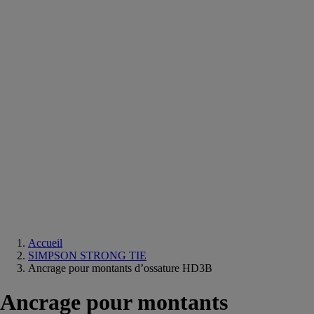
Equipements
salle
de
bain
Douche
Matériaux
salle
de
bain
Meuble
salle
de
bain
Robinetterie
Techniques
sanitaires
Accueil
SIMPSON STRONG TIE
Ancrage pour montants d’ossature HD3B
Ancrage pour montants