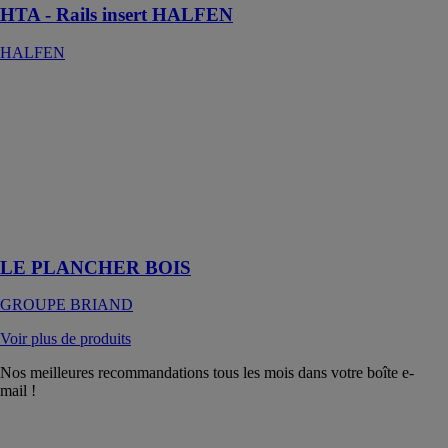
HTA - Rails insert HALFEN
HALFEN
LE
PLANCHER
BOIS
GROUPE
BRIAND
Un élément
structurel
important
LE PLANCHER BOIS
GROUPE BRIAND
Voir plus de produits
Nos meilleures recommandations tous les mois dans votre boîte e-
mail !