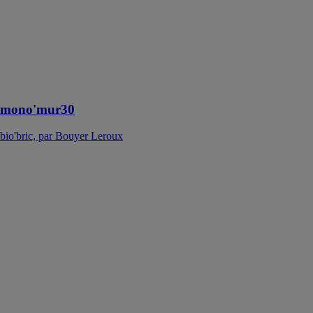
constructions
bioclimatiques,
le mono’mur a
de nombreux
avantages qui
séduisent les
constructeurs
mono'mur30
bio'bric, par Bouyer Leroux
HTA - Rails
insert
HALFEN
HALFEN
Une solution
idéale pour une
fixation
réglable, facile
à installer dans
le béton, et sans
poussière