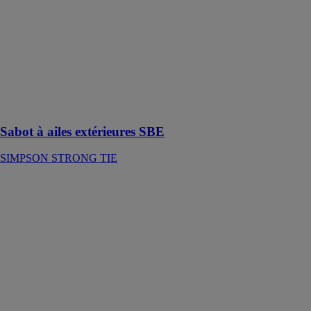
Le sabot à ailes
extérieures
SBE permet
une reprise de
charge
semblable au
modèle en 2
mm d‘épaisseur
Sabot à ailes extérieures SBE
SIMPSON STRONG TIE
Panneau de
contreventement
Steel
StrongWall
SIMPSON
STRONG TIE
La solution du
panneau Steel
Strong-Wall™
de Simpson