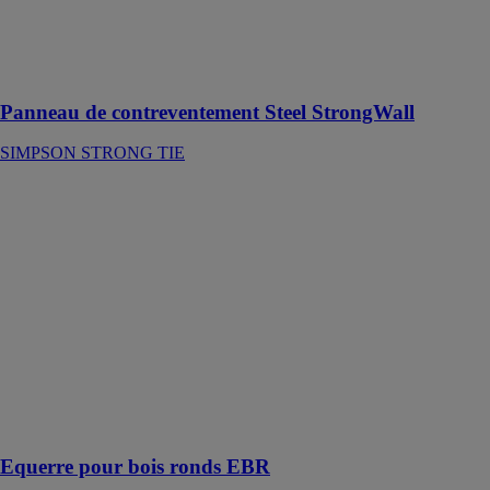
Strong-Tie fait
évoluer les
constructions à
ossature bois
Panneau de contreventement Steel StrongWall
SIMPSON STRONG TIE
Equerre pour
bois ronds
EBR
SIMPSON
STRONG TIE
Les équerres
pour bois ronds
sont conçues
spécialement
pour
l‘assemblage de
bois rond
Equerre pour bois ronds EBR