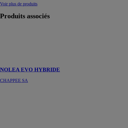
Voir plus de produits
Produits
associés
NOLEA EVO
HYBRIDE
CHAPPEE SA
Performance et
confort en toute
simplicité
NOLEA EVO HYBRIDE
CHAPPEE SA
Prestigaz
COLLARD
ET TROLART
THERMIQUE
La chaudière
PRESTIGAZ à
condensation