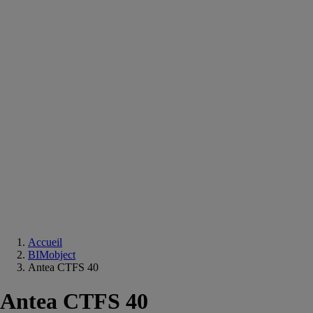
Equipements
salle
de
bain
Douche
Matériaux
salle
de
bain
Meuble
salle
de
bain
Robinetterie
Techniques
sanitaires
Accueil
BIMobject
Antea CTFS 40
Antea CTFS 40