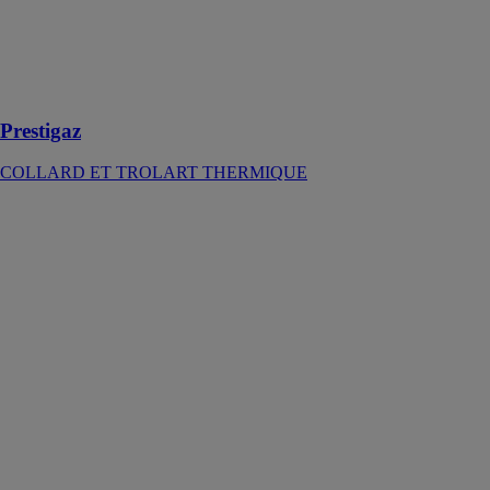
(haut
rendement)
fonctionne au
GAZ (naturel
ou propane)
Prestigaz
COLLARD ET TROLART THERMIQUE
aroTHERM
Split
Vaillant
Avec ses
fonctions
chauffage et
rafraîchissement,
aroTHERM
Split vous
apportera un
bien-être
intérieur quelles
que soient les
conditions