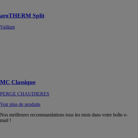
extérieures
aroTHERM Split
Vaillant
MC Classique
PERGE
CHAUDIERES
Fonctionnement
autonome sans
électricité
MC Classique
PERGE CHAUDIERES
Voir plus de produits
Nos meilleures recommandations tous les mois dans votre boîte e-
mail !