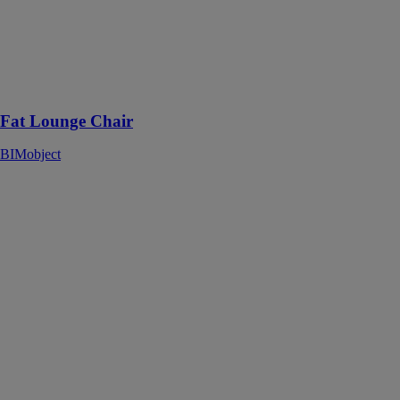
épouser le
corps et
permettant
plusieurs
positions
assises
Fat Lounge Chair
BIMobject
Silestone
Ironbark
BIMobject
Silestone est un
produit de
surface de
haute qualité,
reconnu
comme le
leader
incontesté des
comptoirs
depuis 25 ans