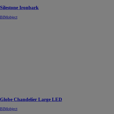
Silestone Ironbark
BIMobject
Globe
Chandelier
Large LED
BIMobject
Ces abat-jour
sont dotés de
notre module
LED intégré,
hautement
réfléchissants et
parfaitement
lumineux
pendant la
journée
Globe Chandelier Large LED
BIMobject