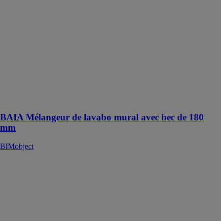
avec bec de
180 mm
BIMobject
Un mélangeur
mural de 3
trous conçu
pour créer un
point focal
sophistiqué au-
dessus des
vasques
BAIA Mélangeur de lavabo mural avec bec de 180
mm
BIMobject
Fat Lounge
Chair
BIMobject
Chaise de salle
à manger,
conçue pour