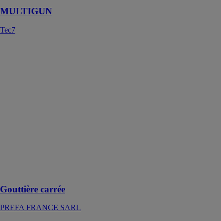
MULTIGUN
Tec7
Gouttière
carrée
PREFA
FRANCE
SARL
Thermolaquée,
inoxydable,
beau : Le
système
d’écoulement
des eaux
PREFA qui a
de grandes
capacités
Gouttière carrée
PREFA FRANCE SARL