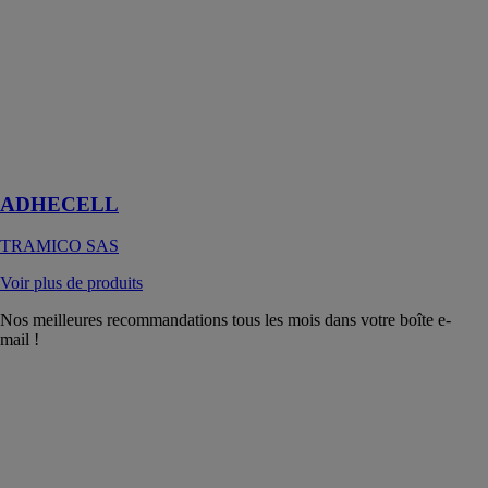
ADHECELL
TRAMICO
SAS
Le fond de
joint en mousse
polyuréthane
avec adhésif
autocollant
ADHECELL
TRAMICO SAS
Voir plus de produits
Nos meilleures recommandations tous les mois dans votre boîte e-
mail !