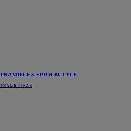
TRAMIFLEX
EPDM
BUTYLE
TRAMICO
SAS
La membrane
d’étanchéité
extérieure
EPDM pour les
menuiseries et
murs-rideaux
TRAMIFLEX EPDM BUTYLE
TRAMICO SAS
MULTIGUN
Tec7
Pistolet avec
transmission de
puissance
réglable