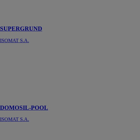
quartz pour
substrats lisses
et non poreux
SUPERGRUND
ISOMAT S.A.
DOMOSIL-
POOL
ISOMAT S.A.
Scellant de
silicone pour
immersion
permanente
dans l’eau
DOMOSIL-POOL
ISOMAT S.A.
ISOMAT AK-9
ISOMAT S.A.