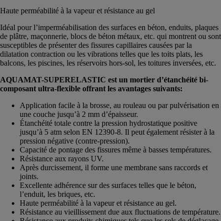
Haute perméabilité à la vapeur et résistance au gel
Idéal pour l’imperméabilisation des surfaces en béton, enduits, plaques
de plâtre, maçonnerie, blocs de béton métaux, etc. qui montrent ou sont
susceptibles de présenter des fissures capillaires causées par la
dilatation contraction ou les vibrations telles que les toits plats, les
balcons, les piscines, les réservoirs hors-sol, les toitures inversées, etc.
AQUAMAT-SUPERELASTIC est un mortier d’étanchéité bi-
composant ultra-flexible offrant les avantages suivants:
Application facile à la brosse, au rouleau ou par pulvérisation en
une couche jusqu’à 2 mm d’épaisseur.
Étanchéité totale contre la pression hydrostatique positive
jusqu’à 5 atm selon EN 12390-8. Il peut également résister à la
pression négative (contre-pression).
Capacité de pontage des fissures même à basses températures.
Résistance aux rayons UV.
Après durcissement, il forme une membrane sans raccords et
joints.
Excellente adhérence sur des surfaces telles que le béton,
l’enduit, les briques, etc.
Haute perméabilité à la vapeur et résistance au gel.
Résistance au vieillissement due aux fluctuations de température.
Résistance aux produits chimiques tels que les sels de déglaçage,