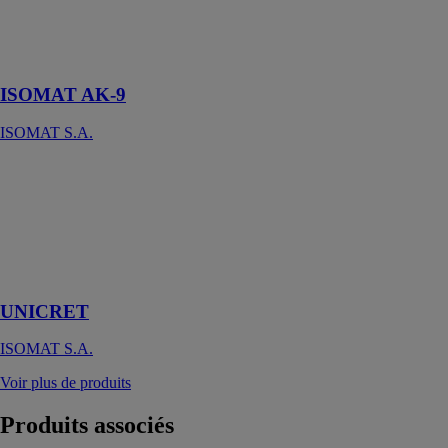
Colle à
carrelage à base
de ciment
ISOMAT AK-9
ISOMAT S.A.
UNICRET
ISOMAT S.A.
Mortier
d’enduit et de
réparation de
maçonnerie
UNICRET
ISOMAT S.A.
Voir plus de produits
Produits
associés