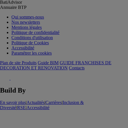
BatiAdvisor
Annuaire BTP
Qui sommes-nous
Nos newsletters
Mentions légales
Politique de confidentialité
Conditions d'utilisation
Politique de Cookies
Accessibilité
Paramétrer les cookies
Plan de site Produits
Guide BIM
GUIDE FRANCHISES DE
DECORATION ET RENOVATION
Contacts
Build By
En savoir plus
|
Actualités
|
Carrières
|
Inclusion &
Diversité
|
RSE
|
Accessibilité