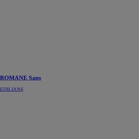
ROMANE
Sans
EDILIANS
Un modèle
historique,
compatible
avec la quasi-
totalité des
tuiles
ROMANE du
marché !
ROMANE Sans
EDILIANS
ARTOISE
Huguenot
EDILIANS
Une tuile aux
forts accents du
Nord