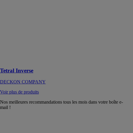
DECKON
COMPANY
Les systèmes
de plancher au
plafond en
aluminium sont
non
combustibles
conformément
aux normes
internationales
Tetral Inverse
DECKON COMPANY
Voir plus de produits
Nos meilleures recommandations tous les mois dans votre boîte e-
mail !