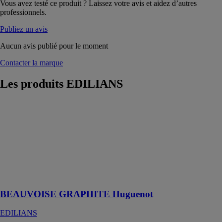
Vous avez testé ce produit ? Laissez votre avis et aidez d’autres
professionnels.
Publiez un avis
Aucun avis publié pour le moment
Contacter la marque
Les produits
EDILIANS
BEAUVOISE
GRAPHITE
Huguenot
EDILIANS
Tuile à
emboîtement
petit moule à
pureau plat
BEAUVOISE GRAPHITE Huguenot
EDILIANS