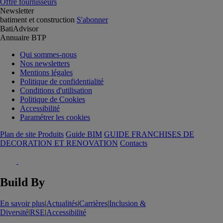
Offre fournisseurs
Newsletter
batiment et construction
S'abonner
BatiAdvisor
Annuaire BTP
Qui sommes-nous
Nos newsletters
Mentions légales
Politique de confidentialité
Conditions d'utilisation
Politique de Cookies
Accessibilité
Paramétrer les cookies
Plan de site Produits
Guide BIM
GUIDE FRANCHISES DE
DECORATION ET RENOVATION
Contacts
Build By
En savoir plus
|
Actualités
|
Carrières
|
Inclusion &
Diversité
|
RSE
|
Accessibilité