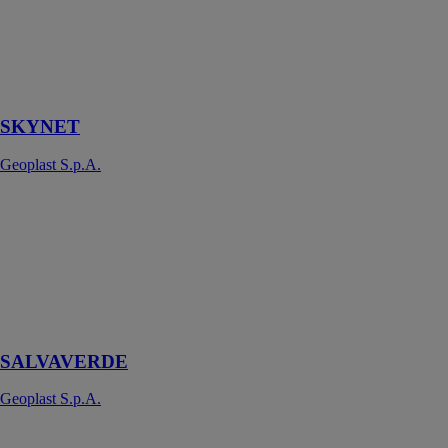
des
compensations
de hauteur plus
durables et
économiques
SKYNET
Geoplast S.p.A.
SALVAVERDE
Geoplast
S.p.A.
La protection
idéale pour
gazon
carrossable
SALVAVERDE
Geoplast S.p.A.
Tetral Inverse