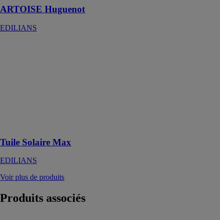
ARTOISE Huguenot
EDILIANS
Tuile Solaire
Max
EDILIANS
Tuile solaire
universelle qui
s’intègre
parfaitement à
toutes les
couvertures
Tuile Solaire Max
EDILIANS
Voir plus de produits
Produits
associés
Revêtements