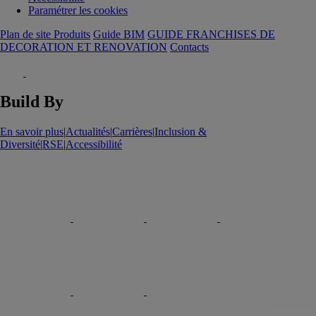
Paramétrer les cookies
Plan de site Produits
Guide BIM
GUIDE FRANCHISES DE
DECORATION ET RENOVATION
Contacts
Build By
En savoir plus
|
Actualités
|
Carrières
|
Inclusion &
Diversité
|
RSE
|
Accessibilité