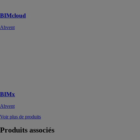
remarquable
BIMcloud
Abvent
BIMx
Abvent
BIMx, le
meilleur outil
mobile de
présentation et
de
collaboration
BIMx
Abvent
Voir plus de produits
Produits
associés