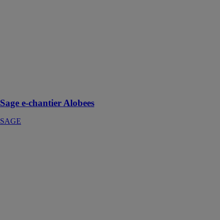
Sage e-chantier
Alobees
SAGE
Avec Sage e-
chantier
Alobees,
application
mobile de suivi
de chantier
Sage e-chantier Alobees
SAGE
Le portail client
HOUZZ
Équipez vous
des bons outils
pour
accompagner
vos clients
pendant les
travaux