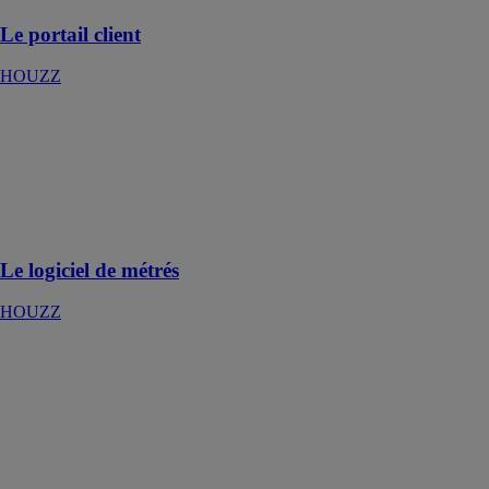
Le portail client
HOUZZ
Le logiciel de
métrés
HOUZZ
Réalisez vos
métrés en un
temps record
Le logiciel de métrés
HOUZZ
L'application
mobile
HOUZZ
Gérez vos
chantiers où
que vous soyez