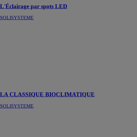
L'Éclairage par spots LED
SOLISYSTEME
LA
CLASSIQUE
BIOCLIMATIQUE
SOLISYSTEME
La classique
bioclimatique,
parfait
compromis
entre le store et
la véranda
LA CLASSIQUE BIOCLIMATIQUE
SOLISYSTEME
L'Éclairage par
rubans LED
SOLISYSTEME