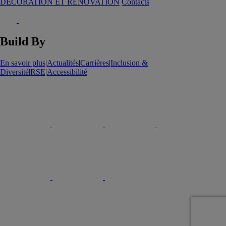
DECORATION ET RENOVATION
Contacts
Build By
En savoir plus
|
Actualités
|
Carrières
|
Inclusion &
Diversité
|
RSE
|
Accessibilité