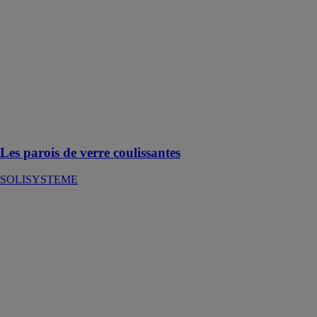
coulissantes
SOLISYSTEME
Pour une
protection
optimale, offrez
à votre pergola
une fermeture
latérale discrète
mais élégante
Les parois de verre coulissantes
SOLISYSTEME
L'Éclairage par
spots LED
SOLISYSTEME
L'éclairage par
spots LED est
un éclairage
optimal et une
esthétique pure