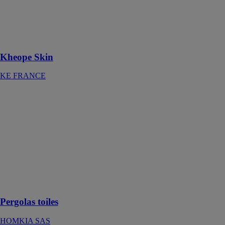
agréable zone
d’ombrage
pour exploiter
les espaces
extérieurs
Kheope Skin
KE FRANCE
Pergolas toiles
HOMKIA SAS
Les pergolas
toiles
représentent
une solution
alternative aux
protections
solaires
classiques
Pergolas toiles
HOMKIA SAS