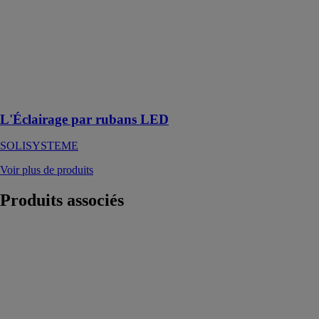
Les rubans
LEDS RGB
qui vous
permettront de
créer une
ambiance
unique, colorée
et chaleureuse
L'Éclairage par rubans LED
SOLISYSTEME
Voir plus de produits
Produits
associés
Pergoline
Bronze
BYART
GROUP
Solutions sans
rétrécir votre
espace