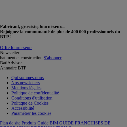
Fabricant, grossiste, fournisseur...
Rejoignez la communauté de plus de 400 000 professionnels du
BTP !
Offre fournisseurs
Newsletter
batiment et construction
S'abonner
BatiAdvisor
Annuaire BTP
Qui sommes-nous
Nos newsletters
Mentions légales
Politique de confidentialité
Conditions d'utilisation
Politique de Cookies
Accessibilité
Paramétrer les cookies
Plan de site Produits
Guide BIM
GUIDE FRANCHISES DE