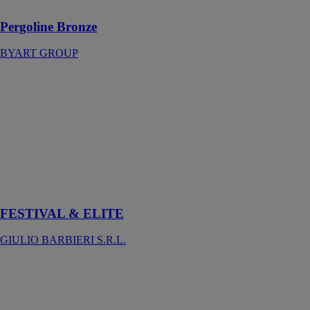
Pergoline Bronze
BYART GROUP
FESTIVAL &
ELITE
GIULIO
BARBIERI
S.R.L.
Chapiteaux
d'événements et
manifestations
temporaires
FESTIVAL & ELITE
GIULIO BARBIERI S.R.L.
Kheope Skin
KE FRANCE
Créer une