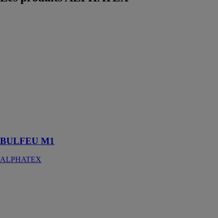
BULFEU M1
ALPHATEX
Le Bulfeu est
une protection
thermique de
haute
performance,
conçue pour
résister au feu
et aux
températures
extrêmes
BULFEU M1
ALPHATEX
Filet anti-
moineaux
19mm (M1
possible)
ALPHATEX