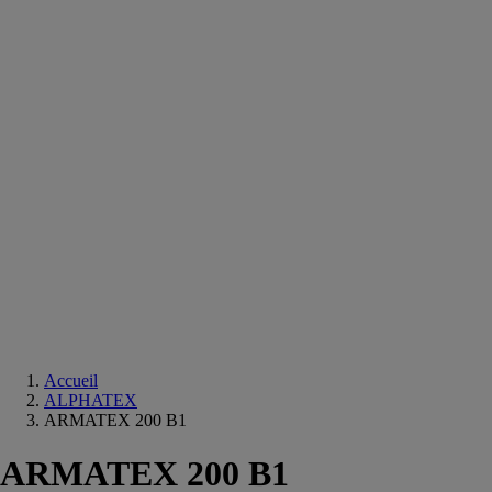
Equipements
salle
de
bain
Douche
Matériaux
salle
de
bain
Meuble
salle
de
bain
Robinetterie
Techniques
sanitaires
Accueil
ALPHATEX
ARMATEX 200 B1
ARMATEX 200 B1