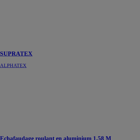
SUPRATEX
ALPHATEX
Découvrez
Supratex, le
filet
d'échafaudage
très résistant !
SUPRATEX
ALPHATEX
Echafaudage
roulant en
aluminium 1.58
M
WURTH
FRANCE
Echafaudage
léger en
aluminium
Echafaudage roulant en aluminium 1.58 M