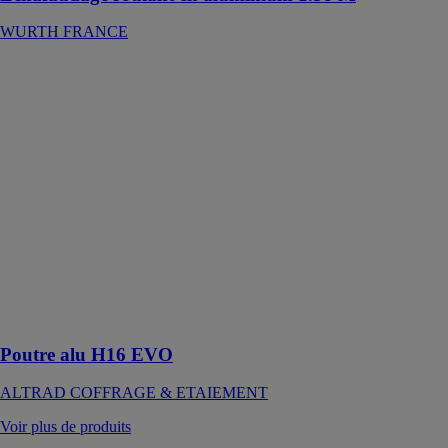
WURTH FRANCE
Poutre alu H16
EVO
ALTRAD
COFFRAGE
&
ETAIEMENT
Cette solution
combine les
qualités de la
poutre en bois
avec celles d'un
matériau plus
performant :
l'aluminium
Poutre alu H16 EVO
ALTRAD COFFRAGE & ETAIEMENT
Voir plus de produits