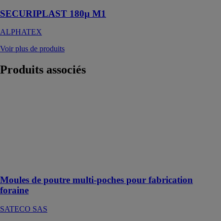
SECURIPLAST 180µ M1
ALPHATEX
Voir plus de produits
Produits
associés
Moules de
poutre multi-
poches pour
fabrication
foraine
SATECO SAS
Coffrage
préfabrication
Moules de poutre multi-poches pour fabrication
foraine
SATECO SAS