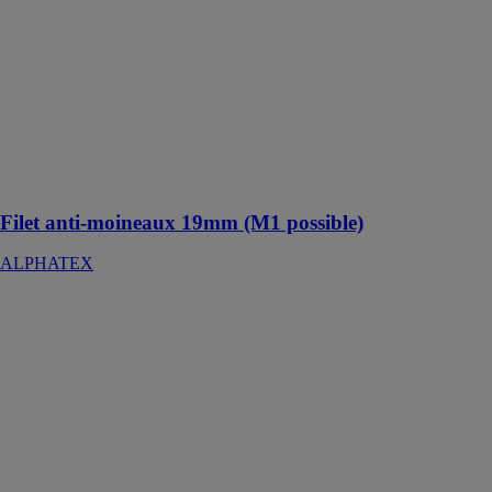
Filets anti-
moineaux
19mm conçu
pour repousser
les moineaux
hors des
bâtiments en
sécurisant les
entrées
Filet anti-moineaux 19mm (M1 possible)
ALPHATEX
COUVRATIS
170
ALPHATEX
La bâche de
couverture
COUVRATIS
170 assure une
protection
efficace des