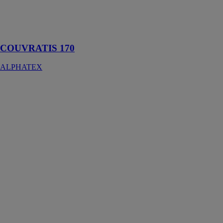
toitures, du
matériel et de
matériaux divers
et variés
COUVRATIS 170
ALPHATEX
SECURIPLAST
180µ M1
ALPHATEX
SECURIPLAST
180µ M1 est
utilisé pour de
nombreuses
utilisations, nos
films thermo
rétractables
sont bi-orientés
pour une
rétractation en
longueur ou en
largeur.