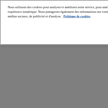
Nous utilisons des cookies pour analyser et améliorer notre service, pour améli
expérience numérique. Nous partageons également des informations sur votre u
médias sociaux, de publicité et d'analyse.
Politique de cookies
Batiradio
Articles
&
expertises
Construction
Tech,
IT,
start-
up
Génie
climatique
Gros
œuvre,
structure
et
enveloppe
Hors
site