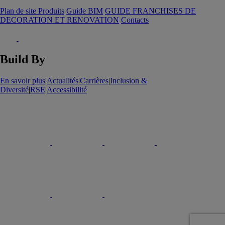
Plan de site Produits
Guide BIM
GUIDE FRANCHISES DE
DECORATION ET RENOVATION
Contacts
Build By
En savoir plus
|
Actualités
|
Carrières
|
Inclusion &
Diversité
|
RSE
|
Accessibilité