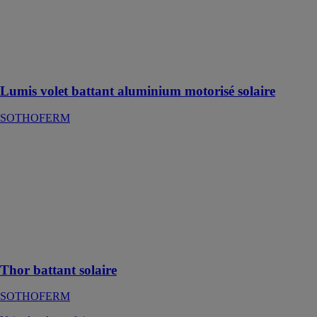
l'ouverture et la
fermeture de
vos volets
battants en
aluminium
Lumis volet battant aluminium motorisé solaire
SOTHOFERM
Thor battant
solaire
SOTHOFERM
Volet battant
solaire en
aluminium sans
bâti rénovation
32 mm
Thor battant solaire
SOTHOFERM