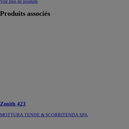
Voir plus de produits
Produits
associés
Zenith 423
MOTTURA
TENDE &
SCORRITENDA
SPA
Système pour
rideaux drapés
indiqué pour
fenêtres de
petites
dimensions,
embarcations,
caravanes
Zenith 423
MOTTURA TENDE & SCORRITENDA SPA
Store banne