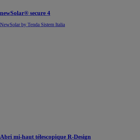
indéchirable
newSolar® secure 4
NewSolar by Tenda Sistem Italia
Abri mi-haut
télescopique R-
Design
AZENCO
L’abri de
piscine mi-haut
R-Design
assure la
protection du
bassin, permet
des baignades
toute l’année
tout en
respectant
l’esthétisme de
votre extérieur
Abri mi-haut télescopique R-Design