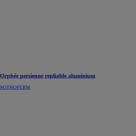
aluminium
SOTHOFERM
Orphée est
composée
d’aluminium
extrudé pour le
cadre et
d’aluminium
isolé pour les
panneaux de 16
mm
Orphée persienne repliable aluminium
SOTHOFERM
Cyllène - Porte
de garage
aluminium
personnalisable
SOTHOFERM
La porte de
garage Cyllène