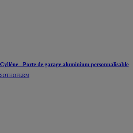
en aluminium,
vient
moderniser
l’offre des
portes à
ouverture
traditionnelle32
mm | Profils à
rupture de pont
thermique
Cyllène - Porte de garage aluminium personnalisable
SOTHOFERM
Lumis volet
battant
aluminium
motorisé solaire
SOTHOFERM
Une solution
moderne et
pratique pour
automatiser