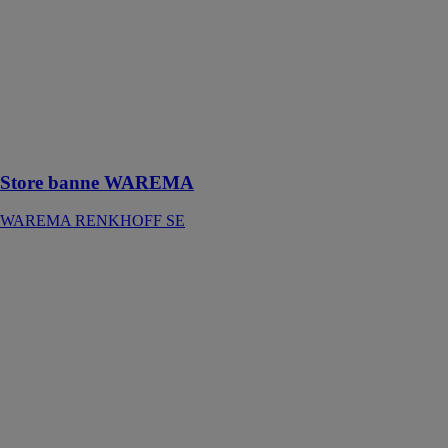
WAREMA
WAREMA
RENKHOFF
SE
Pour une
utilisation
optimale des
pièces
Store banne WAREMA
WAREMA RENKHOFF SE
newSolar®
secure 4
NewSolar by
Tenda Sistem
Italia
Système anti-
effraction
composé d’un
profilé rond en
acier