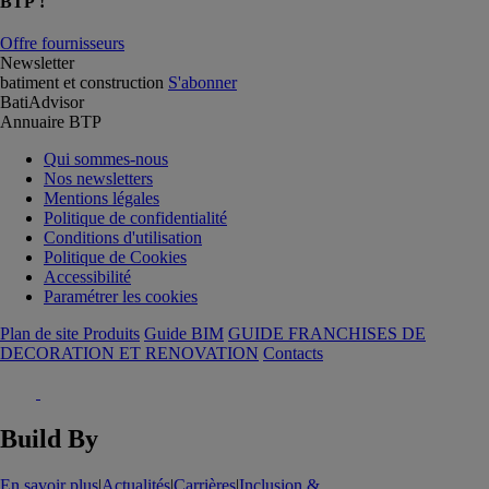
BTP !
Offre fournisseurs
Newsletter
batiment et construction
S'abonner
BatiAdvisor
Annuaire BTP
Qui sommes-nous
Nos newsletters
Mentions légales
Politique de confidentialité
Conditions d'utilisation
Politique de Cookies
Accessibilité
Paramétrer les cookies
Plan de site Produits
Guide BIM
GUIDE FRANCHISES DE
DECORATION ET RENOVATION
Contacts
Build By
En savoir plus
|
Actualités
|
Carrières
|
Inclusion &