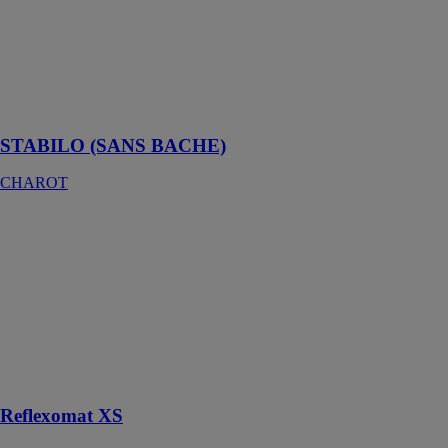
nécessaire au
fonctionnement
d’une
installation de
chauffage ou
d’eau glacée
STABILO (SANS BACHE)
CHAROT
Reflexomat XS
REFLEX
WINKELMANN
Station de
maintien de
pression à
commande par
compresseur,
gris, 6 bar
Reflexomat XS