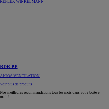
REFLEX WINKELMANN
RDR BP
ANJOS
VENTILATION
Les régulateurs
de débits
réglables RDR
BP sont réalisés
dans une
matière
plastique
classée M1
RDR BP
ANJOS VENTILATION
Voir plus de produits
Nos meilleures recommandations tous les mois dans votre boîte e-
mail !