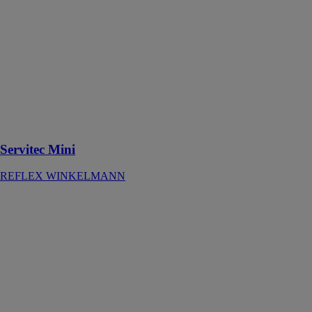
REFLEX
WINKELMANN
Dégazage par
pulvérisation
sous vide des
systèmes
fermés de
chauffage et de
refroidissement
Servitec Mini
REFLEX WINKELMANN
STABILO
(SANS
BACHE)
CHAROT
Le STABIL’O
est un appareil
destiné à
maintenir la
pression