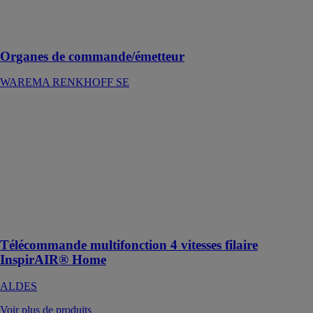
confirment
qu'un ordre est
reçu et exécuté
Organes de commande/émetteur
WAREMA RENKHOFF SE
Télécommande
multifonction 4
vitesses filaire
InspirAIR®
Home
ALDES
Dispositif de
contrôle
multifonction
Télécommande multifonction 4 vitesses filaire
InspirAIR® Home
ALDES
Voir plus de produits