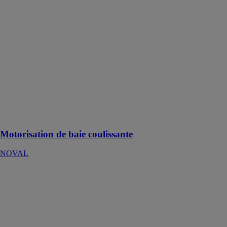
baie coulissante
NOVAL
Système de
motorisation de
baie vitrée
coulissante
garantissant un
confort
d’utilisation
unique et une
intégration
discrète
Motorisation de baie coulissante
NOVAL
MOTORISATION
POUR BRISE-
SOLEIL
ORIENTABLE
NOVAL
Cette