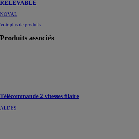
RELEVABLE
NOVAL
Voir plus de produits
Produits
associés
Télécommande
2 vitesses filaire
ALDES
Pour un
changement de
vitesse rapide
Télécommande 2 vitesses filaire
ALDES
CAMÉRA WI-
FI ALL IN
ONE 4MP
COMELIT