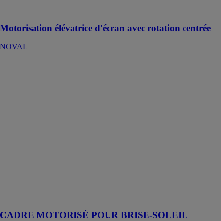
dans un meuble
Motorisation élévatrice d'écran avec rotation centrée
NOVAL
CADRE
MOTORISÉ
POUR BRISE-
SOLEIL
RELEVABLE
NOVAL
Répond aux
recommandations
de la RT2012
ainsi qu'aux
exigences
esthétiques des
architectes et
professionnels
du bâtiment
CADRE MOTORISÉ POUR BRISE-SOLEIL