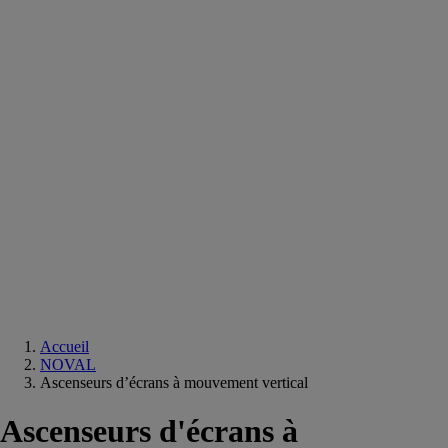
Equipements
salle
de
bain
Douche
Matériaux
salle
de
bain
Meuble
salle
de
bain
Robinetterie
Techniques
sanitaires
Accueil
NOVAL
Ascenseurs d’écrans à mouvement vertical
Ascenseurs d'écrans à