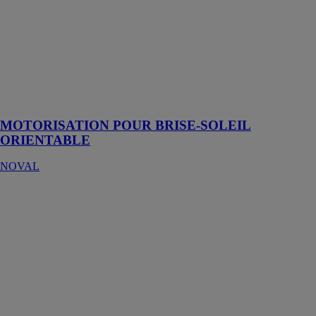
motorisation
actionnant
simultanément
des lames brise-
soleils peut être
disposée en
extérieur ou en
intérieur
MOTORISATION POUR BRISE-SOLEIL
ORIENTABLE
NOVAL
Motorisation
élévatrice
d'écran avec
rotation centrée
NOVAL
Cette
motorisation
d'écran permet
le rangement
d'un écran plat