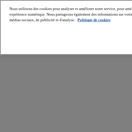
Nous utilisons des cookies pour analyser et améliorer notre service, pour améli
expérience numérique. Nous partageons également des informations sur votre u
médias sociaux, de publicité et d'analyse.
Politique de cookies
Batiradio
Articles
&
expertises
Construction
Tech,
IT,
start-
up
Génie
climatique
Gros
œuvre,
structure
et
enveloppe
Hors
site