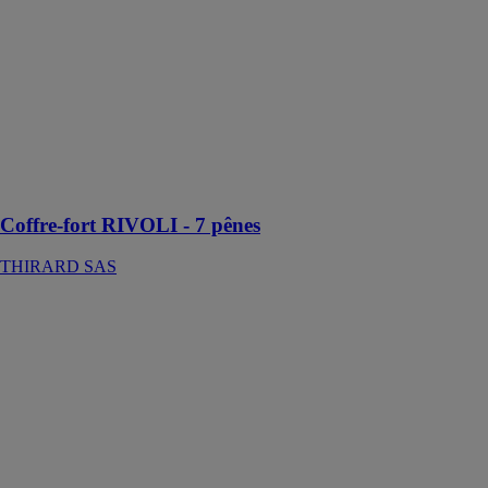
Le coffre-fort
RIVOLI
THIRARD est
un modèle très
résistant, avec
une garantie de
10 ans qui
prouve sa
qualité
irréprochable
Coffre-fort RIVOLI - 7 pênes
THIRARD SAS
Colle sols
souples Bostik
STIX P956 2K
BOSTIK SA
Colle
polyuréthane
bi-composants
pour
revêtements de