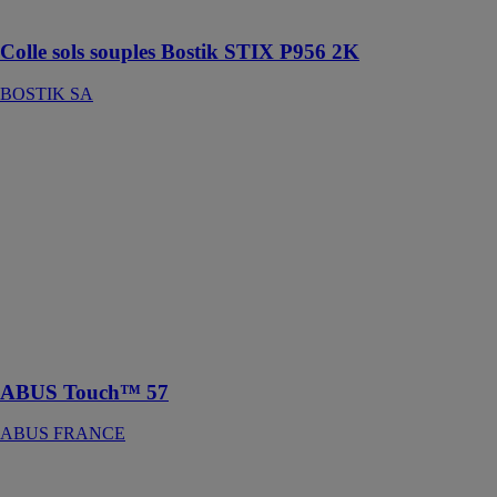
sols
Colle sols souples Bostik STIX P956 2K
BOSTIK SA
ABUS
Touch™ 57
ABUS
FRANCE
L'ABUS
Touch™ 57 est
un cadenas à
empreintes
digitales sans
clé ni
combinaison
ABUS Touch™ 57
ABUS FRANCE
Patchs de
fixation en