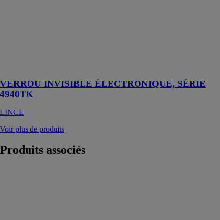
INVISIBLE
ÉLECTRONIQUE
est un dispositif
de sécurité
conçu pour
renforcer la
protection des
portes
VERROU INVISIBLE ÉLECTRONIQUE, SÉRIE
4940TK
LINCE
Voir plus de produits
Produits
associés
Coffre-fort
RIVOLI - 7
pênes
THIRARD
SAS