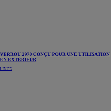
LINCE
Le VERROU
2970 est conçu
pour résister à
des conditions
environnementales
extrêmes,
offrant une
sécurité
optimale
VERROU 2970 CONÇU POUR UNE UTILISATION
EN EXTÉRIEUR
LINCE
VERROU
INVISIBLE
ÉLECTRONIQUE,
SÉRIE
4940TK
LINCE
Le VERROU