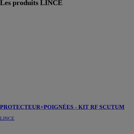
Les produits
LINCE
PROTECTEUR+POIGNÉES
- KIT RF
SCUTUM
LINCE
Le SCUTUM
RF KIT est un
système de
protection
conçu pour
renforcer la
sécurité des
portes équipées
de serrures
coupe-feu RF à
double cylindre
PROTECTEUR+POIGNÉES - KIT RF SCUTUM
LINCE
Cylindre
CPLUS