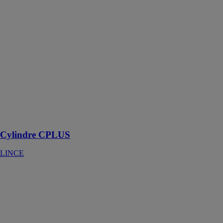
LINCE
Le cylindre
CPLUS est un
système de
verrouillage
conçu pour
offrir une
protection
renforcée
contre plusieurs
techniques
d'effraction
Cylindre CPLUS
LINCE
VERROU
2970 CONÇU
POUR UNE
UTILISATION
EN
EXTÉRIEUR