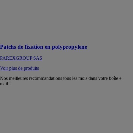
polypropylene
PAREXGROUP
SAS
Fixations des
charges sans
pont thermique
Patchs de fixation en polypropylene
PAREXGROUP SAS
Voir plus de produits
Nos meilleures recommandations tous les mois dans votre boîte e-
mail !