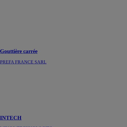
inoxydable,
beau : Le
système
d’écoulement
des eaux
PREFA qui a
de grandes
capacités
Gouttière carrée
PREFA FRANCE SARL
INTECH
WINCO
TECHNOLOGIES
Écran pare-
vapeur isolant
incombustible
haute densité.
INTECH