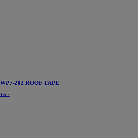
WP7-202
ROOF TAPE
Tec7
Une bande
d'étanchéité
avec une masse
de caoutchouc
flexible qui
s'adapte à
toutes les
formes
WP7-202 ROOF TAPE
Tec7
Gouttière
carrée
PREFA
FRANCE
SARL
Thermolaquée,