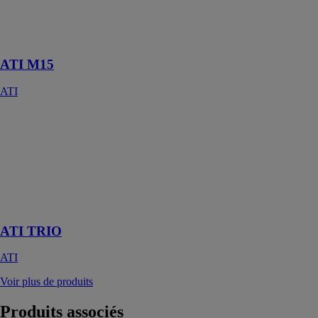
étanche à l'air
et à la vapeur
d'eau
ATI M15
ATI
ATI TRIO
ATI
Complément
d'isolation
100% respirant
avec écran de
sous toiture
ATI TRIO
ATI
Voir plus de produits
Produits
associés