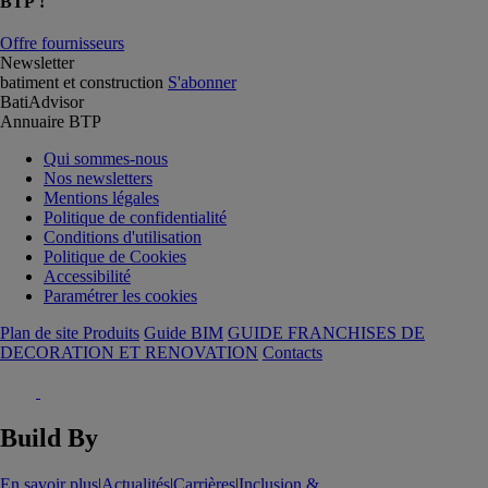
BTP !
Offre fournisseurs
Newsletter
batiment et construction
S'abonner
BatiAdvisor
Annuaire BTP
Qui sommes-nous
Nos newsletters
Mentions légales
Politique de confidentialité
Conditions d'utilisation
Politique de Cookies
Accessibilité
Paramétrer les cookies
Plan de site Produits
Guide BIM
GUIDE FRANCHISES DE
DECORATION ET RENOVATION
Contacts
Build By
En savoir plus
|
Actualités
|
Carrières
|
Inclusion &