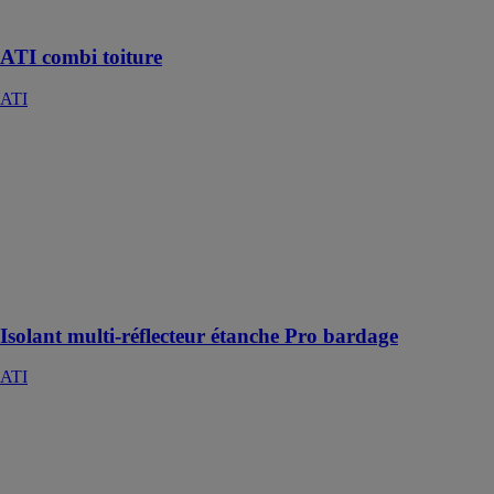
l’extérieur
ATI combi toiture
ATI
Isolant multi-
réflecteur
étanche Pro
bardage
ATI
Isolation et pare
pluie en une
seule pose
Isolant multi-réflecteur étanche Pro bardage
ATI
ATI M15
ATI
Isolant
multiréflecteur