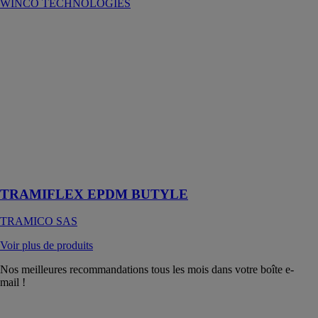
WINCO TECHNOLOGIES
TRAMIFLEX
EPDM
BUTYLE
TRAMICO
SAS
La membrane
d’étanchéité
extérieure
EPDM pour les
menuiseries et
murs-rideaux
TRAMIFLEX EPDM BUTYLE
TRAMICO SAS
Voir plus de produits
Nos meilleures recommandations tous les mois dans votre boîte e-
mail !