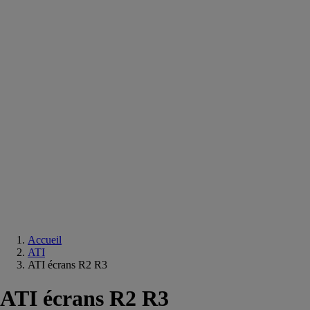
Equipements
salle
de
bain
Douche
Matériaux
salle
de
bain
Meuble
salle
de
bain
Robinetterie
Techniques
sanitaires
Accueil
ATI
ATI écrans R2 R3
ATI écrans R2 R3