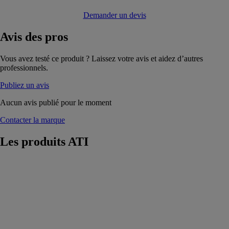
Demander un devis
Avis
des pros
Vous avez testé ce produit ? Laissez votre avis et aidez d’autres
professionnels.
Publiez un avis
Aucun avis publié pour le moment
Contacter la marque
Les produits
ATI
ATI combi
toiture
ATI
Spécialement
adapté à
l’isolation des
toitures par