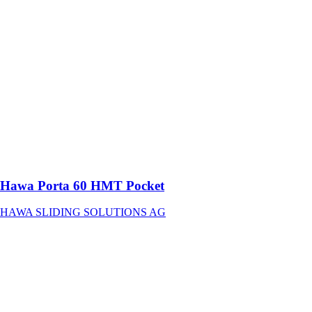
SLIDING
SOLUTIONS
AG
Ferrure pour
portes en bois à
roulement en
haut jusqu’à 60
kg avec rail de
roulement en
applique ou
affleurant avec
le plafond
Hawa Porta 60 HMT Pocket
HAWA SLIDING SOLUTIONS AG
Hawa Porta
100 GWF
Synchro
HAWA
SLIDING
SOLUTIONS
AG