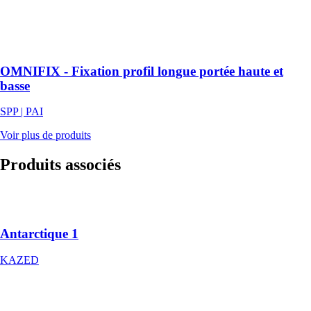
d'ossature
primaire longue
portée de 100
mm de hauteur.
OMNIFIX - Fixation profil longue portée haute et
basse
SPP | PAI
Voir plus de produits
Produits
associés
Antarctique 1
KAZED
Antarctique 1
KAZED
Hawa Porta 60
HMT Pocket
HAWA