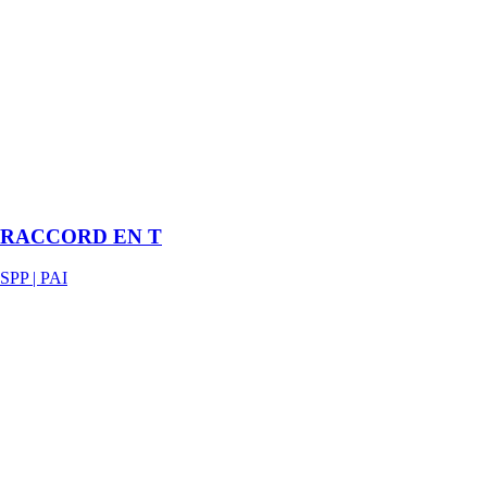
galvanisé
d'épaisseur
0,50 mm, en
forme de T,
spécialement
adaptée aux
cotes
intérieures de
fourrures 17-47
ou 18-45.
RACCORD EN T
SPP | PAI
ECLISCOPE
300
SPP | PAI
Rallonge de
longueur 300
mm pour
fourrures 17-47
et 18-45 pour