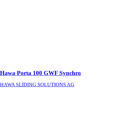
Ferrure pour 2
portes en verre
à ouverture
synchrone
jusqu’à 100 kg
avec rail de
roulement en
applique ou
affleurant avec
le plafond
Hawa Porta 100 GWF Synchro
HAWA SLIDING SOLUTIONS AG
Hawa Clipo 36
G IS
HAWA
SLIDING
SOLUTIONS
AG
Ferrure pour 1-
2 portes en