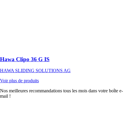
verre à
roulement en
haut jusqu’à 36
kg avec rail de
roulement vissé
en applique ou
rail de
roulement
rainuré
Hawa Clipo 36 G IS
HAWA SLIDING SOLUTIONS AG
Voir plus de produits
Nos meilleures recommandations tous les mois dans votre boîte e-
mail !