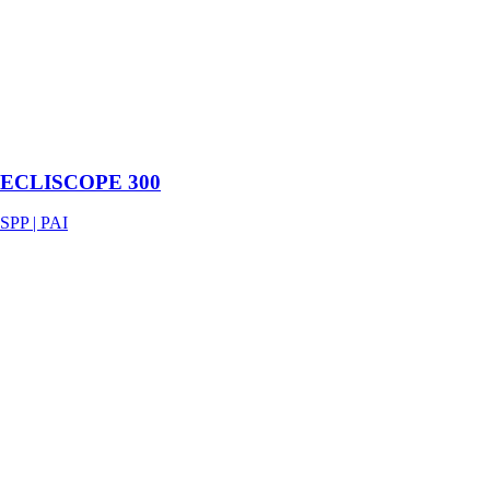
doublage de
mur en contre-
cloison,
s'utilisant avec
les fourrures de
2,40m suivant
le système
doubloscope.
ECLISCOPE 300
SPP | PAI
TRAPPE ALU
PLÂTRE
ÉTANCHE À
L'AIR
POUSSER-
LÂCHER
SPP | PAI
Trappe de visite
constituée d'un
cadre à
encastrer en