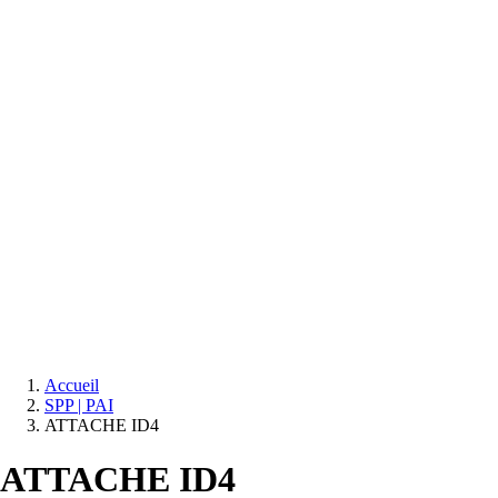
Equipements
salle
de
bain
Douche
Matériaux
salle
de
bain
Meuble
salle
de
bain
Robinetterie
Techniques
sanitaires
Accueil
SPP | PAI
ATTACHE ID4
ATTACHE ID4