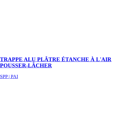
aluminium
muni d'un joint
à lèvre en
caoutchouc et
d'un panneau
de porte en
plaque de plâtre
hydrofuge avec
fermeture
pousse - lâche.
TRAPPE ALU PLÂTRE ÉTANCHE À L'AIR
POUSSER-LÂCHER
SPP | PAI
OMNIFIX -
Fixation profil
longue portée
haute et basse
SPP | PAI
Profilé
métallique pour
la réalisation