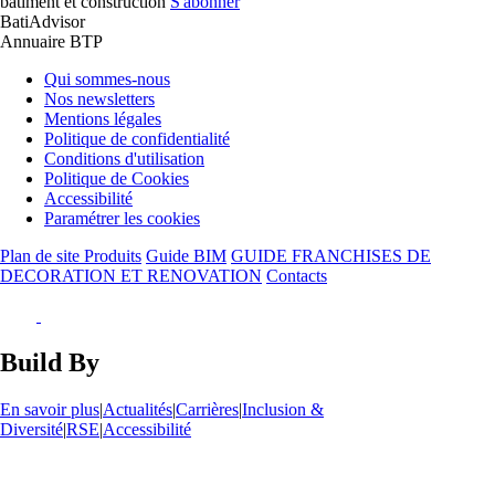
batiment et construction
S'abonner
BatiAdvisor
Annuaire BTP
Qui sommes-nous
Nos newsletters
Mentions légales
Politique de confidentialité
Conditions d'utilisation
Politique de Cookies
Accessibilité
Paramétrer les cookies
Plan de site Produits
Guide BIM
GUIDE FRANCHISES DE
DECORATION ET RENOVATION
Contacts
Build By
En savoir plus
|
Actualités
|
Carrières
|
Inclusion &
Diversité
|
RSE
|
Accessibilité